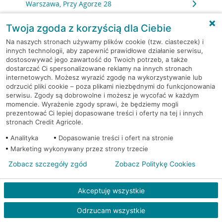
Warszawa, Przy Agorze 28
Twoja zgoda z korzyścią dla Ciebie
Warszawa, Przy Agorze 28
Na naszych stronach używamy plików cookie (tzw. ciasteczek) i
innych technologii, aby zapewnić prawidłowe działanie serwisu,
Warszawa, Przylesie 3
dostosowywać jego zawartość do Twoich potrzeb, a także
dostarczać Ci spersonalizowane reklamy na innych stronach
Warszawa, Puławska 10
internetowych. Możesz wyrazić zgodę na wykorzystywanie lub
odrzucić pliki cookie – poza plikami niezbędnymi do funkcjonowania
serwisu. Zgody są dobrowolne i możesz je wycofać w każdym
Warszawa, Puławska 11
momencie. Wyrażenie zgody sprawi, że będziemy mogli
prezentować Ci lepiej dopasowane treści i oferty na tej i innych
stronach Credit Agricole.
Warszawa, Puławska 11
Analityka
Dopasowanie treści i ofert na stronie
Marketing wykonywany przez strony trzecie
Warszawa, Puławska 2
Zobacz szczegóły zgód
Zobacz Politykę Cookies
Warszawa, Puławska 2
Akceptuję wszystkie
Warszawa, Puławska 39
Odrzucam wszystkie