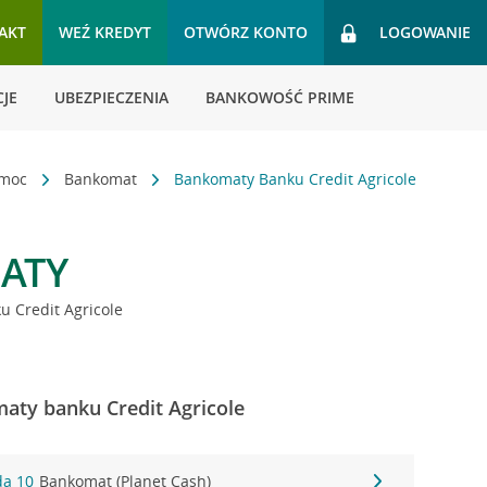
AKT
WEŹ KREDYT
OTWÓRZ KONTO
LOGOWANIE
JE
UBEZPIECZENIA
BANKOWOŚĆ PRIME
omoc
Bankomat
Bankomaty Banku Credit Agricole
ATY
 Credit Agricole
aty banku Credit Agricole
da 10
Bankomat (Planet Cash)