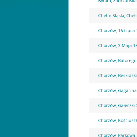
Bytom, Zabrzańska
Chełm Śląski, Che
Chorzów, 16 Lipca 
Chorzów, 3 Maja 1
Chorzów, Batorego
Chorzów, Beskidzk
Chorzów, Gagarina
Chorzów, Gałeczki 
Chorzów, Kościuszk
Chorzów, Parkowa 