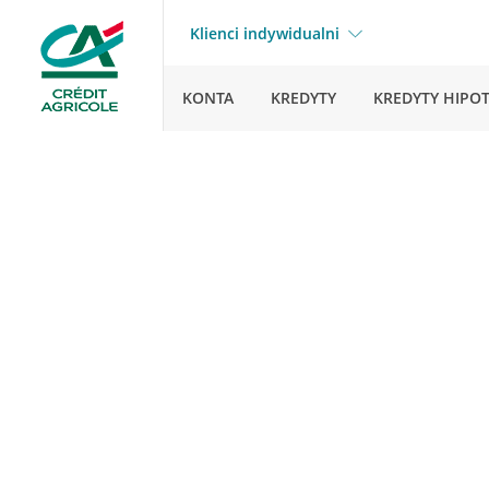
Klienci indywidualni
KONTA
KREDYTY
KREDYTY HIPO