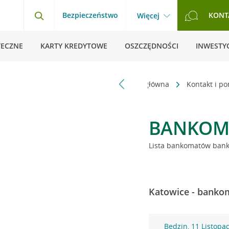
Bezpieczeństwo
KONT
Więcej
TECZNE
KARTY KREDYTOWE
OSZCZĘDNOŚCI
INWESTYC
Strona główna
Kontakt i p
BANKOM
Lista bankomatów banku
Katowice - bankom
Będzin, 11 Listopa