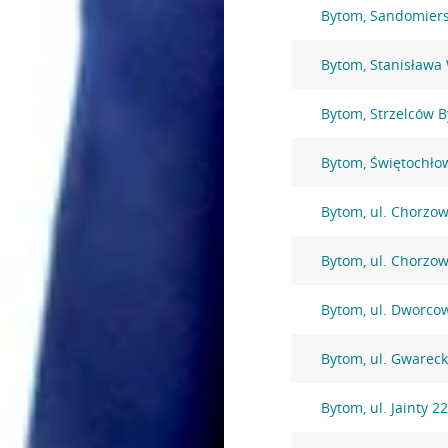
Bytom, Sandomiers
Bytom, Stanisława
Bytom, Strzelców 
Bytom, Świętochło
Bytom, ul. Chorzo
Bytom, ul. Chorzo
Bytom, ul. Dworco
Bytom, ul. Gwarec
Bytom, ul. Jainty 2