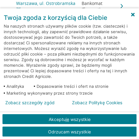
Warszawa, ul. Ostrobramska
Bankomat
75c
(Euronet)
Twoja zgoda z korzyścią dla Ciebie
Warszawa, ul. Ostrobramska
Bankomat
Na naszych stronach używamy plików cookie (tzw. ciasteczek) i
75c
(Euronet)
innych technologii, aby zapewnić prawidłowe działanie serwisu,
dostosowywać jego zawartość do Twoich potrzeb, a także
dostarczać Ci spersonalizowane reklamy na innych stronach
Warszawa, ul. Ostrobramska
Bankomat
internetowych. Możesz wyrazić zgodę na wykorzystywanie lub
75C
(Euronet)
odrzucić pliki cookie – poza plikami niezbędnymi do funkcjonowania
serwisu. Zgody są dobrowolne i możesz je wycofać w każdym
momencie. Wyrażenie zgody sprawi, że będziemy mogli
Warszawa, ul. Pasaż
Bankomat
prezentować Ci lepiej dopasowane treści i oferty na tej i innych
Ursynowski 9
(Euronet)
stronach Credit Agricole.
Analityka
Dopasowanie treści i ofert na stronie
Warszawa, ul. Patriotów 110
Bankomat (Euronet)
Marketing wykonywany przez strony trzecie
Zobacz szczegóły zgód
Warszawa, ul. Patriotów
Zobacz Politykę Cookies
Bankomat
193/195
(Euronet)
Akceptuję wszystkie
Warszawa, ul. Patriotów
Bankomat
193/195
(Euronet)
Odrzucam wszystkie