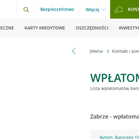
Bezpieczeństwo
KON
Więcej
TECZNE
KARTY KREDYTOWE
OSZCZĘDNOŚCI
INWESTYC
Strona główna
Kontakt i p
WPŁATO
Lista wpłatomatów bank
Zabrze - wpłatoma
Bytom, Batorego 1