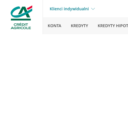
Klienci indywidualni
KONTA
KREDYTY
KREDYTY HIPO