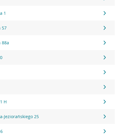
a 1
 57
a 88a
30
1
 1 H
a-Jeziorańskiego 25
16