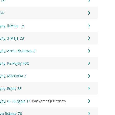
 13
 27
yny, 3 Maja 1A
yny, 3 Maja 23
ny, Armii Krajowej 8
yny, Ks.Pojdy 40C
yny, Morcinka 2
ny, Pojdy 35
ny, ul. Furgoła 11
Bankomat (Euronet)
dza Roboty 76