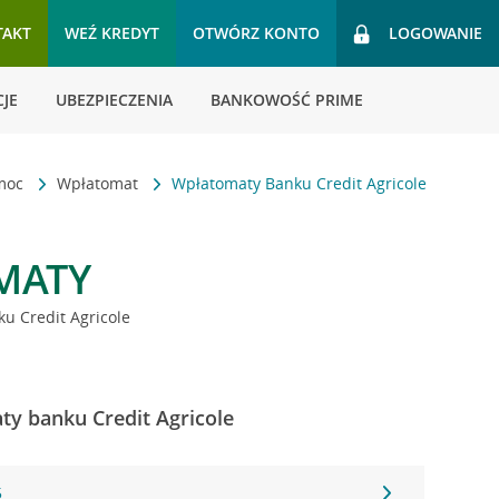
TAKT
WEŹ KREDYT
OTWÓRZ KONTO
LOGOWANIE
JE
UBEZPIECZENIA
BANKOWOŚĆ PRIME
omoc
Wpłatomat
Wpłatomaty Banku Credit Agricole
MATY
u Credit Agricole
ty banku Credit Agricole
5