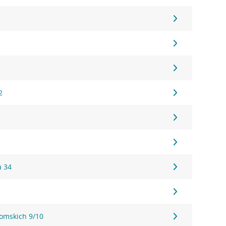
1
1
1
2
a 34
tomskich 9/10