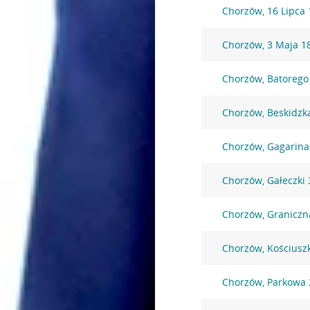
Chorzów, 16 Lipca 
Chorzów, 3 Maja 1
Chorzów, Batorego
Chorzów, Beskidzk
Chorzów, Gagarina
Chorzów, Gałeczki 
Chorzów, Graniczn
Chorzów, Kościuszk
Chorzów, Parkowa 