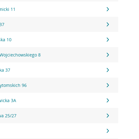
micki 11
37
ka 10
 Wojciechowskiego 8
ka 37
Bytomskich 96
wicka 3A
wa 25/27