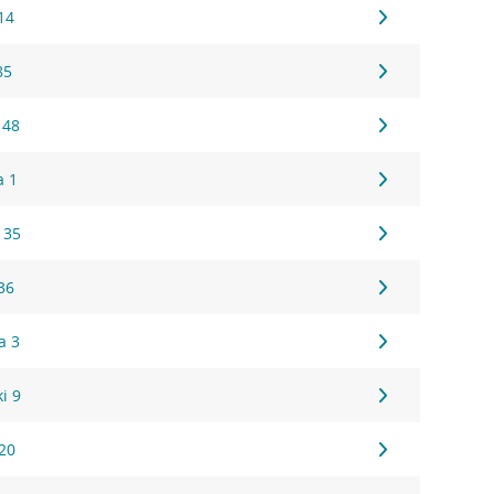
14
85
 48
a 1
 35
36
a 3
i 9
20