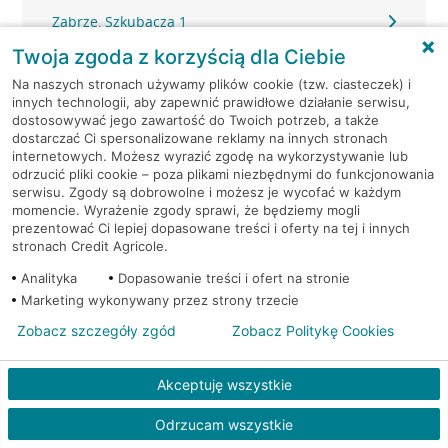
Zabrze, Szkubacza 1
Twoja zgoda z korzyścią dla Ciebie
Zabrze, Szkubacza 1
Na naszych stronach używamy plików cookie (tzw. ciasteczek) i
innych technologii, aby zapewnić prawidłowe działanie serwisu,
Zabrze, Szkubacza 1
dostosowywać jego zawartość do Twoich potrzeb, a także
dostarczać Ci spersonalizowane reklamy na innych stronach
internetowych. Możesz wyrazić zgodę na wykorzystywanie lub
Zabrze, ul. 3 Maja 11a
odrzucić pliki cookie – poza plikami niezbędnymi do funkcjonowania
serwisu. Zgody są dobrowolne i możesz je wycofać w każdym
momencie. Wyrażenie zgody sprawi, że będziemy mogli
Zabrze, ul. 3 Maja 11a
prezentować Ci lepiej dopasowane treści i oferty na tej i innych
stronach Credit Agricole.
Zabrze, Wolności 191/714
Analityka
Dopasowanie treści i ofert na stronie
Marketing wykonywany przez strony trzecie
Zabrze, Wolności 263
Zobacz szczegóły zgód
Zobacz Politykę Cookies
Zabrze, Wolności 265/267
Akceptuję wszystkie
Zabrze, Wolności 265/267
Odrzucam wszystkie