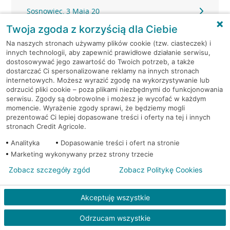
Sosnowiec, 3 Maja 20
Twoja zgoda z korzyścią dla Ciebie
Sosnowiec, Baczyńskiego 25D
Na naszych stronach używamy plików cookie (tzw. ciasteczek) i
innych technologii, aby zapewnić prawidłowe działanie serwisu,
Sosnowiec, Bohaterów Monte Cassino 48A
dostosowywać jego zawartość do Twoich potrzeb, a także
dostarczać Ci spersonalizowane reklamy na innych stronach
internetowych. Możesz wyrazić zgodę na wykorzystywanie lub
Sosnowiec, Braci Mieroszewskich 2
odrzucić pliki cookie – poza plikami niezbędnymi do funkcjonowania
serwisu. Zgody są dobrowolne i możesz je wycofać w każdym
momencie. Wyrażenie zgody sprawi, że będziemy mogli
Sosnowiec, Braci Mieroszewskich 2
prezentować Ci lepiej dopasowane treści i oferty na tej i innych
stronach Credit Agricole.
Sosnowiec, Długosza 80
Analityka
Dopasowanie treści i ofert na stronie
Marketing wykonywany przez strony trzecie
Sosnowiec, Gen. Stefana Grota-Roweckiego 40
Zobacz szczegóły zgód
Zobacz Politykę Cookies
Sosnowiec, Gospodarcza 23
Akceptuję wszystkie
Sosnowiec, Hallera 16
Odrzucam wszystkie