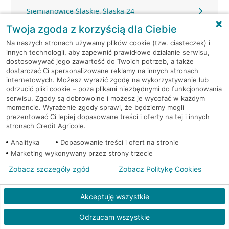
Siemianowice Śląskie, Śląska 24
Twoja zgoda z korzyścią dla Ciebie
Siemianowice Śląskie, Wyzwolenia 13
Na naszych stronach używamy plików cookie (tzw. ciasteczek) i
innych technologii, aby zapewnić prawidłowe działanie serwisu,
Sosnowiec, 3 Maja 20
dostosowywać jego zawartość do Twoich potrzeb, a także
dostarczać Ci spersonalizowane reklamy na innych stronach
internetowych. Możesz wyrazić zgodę na wykorzystywanie lub
Sosnowiec, Baczyńskiego 25D
odrzucić pliki cookie – poza plikami niezbędnymi do funkcjonowania
serwisu. Zgody są dobrowolne i możesz je wycofać w każdym
momencie. Wyrażenie zgody sprawi, że będziemy mogli
Sosnowiec, Bohaterów Monte Cassino 48A
prezentować Ci lepiej dopasowane treści i oferty na tej i innych
stronach Credit Agricole.
Sosnowiec, Braci Mieroszewskich 2
Analityka
Dopasowanie treści i ofert na stronie
Marketing wykonywany przez strony trzecie
Sosnowiec, Braci Mieroszewskich 2
Zobacz szczegóły zgód
Zobacz Politykę Cookies
Sosnowiec, Braci Mieroszewskich 51
Akceptuję wszystkie
Sosnowiec, Długosza 80
Odrzucam wszystkie