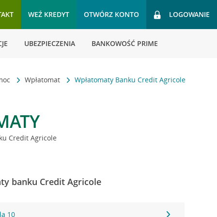
TAKT
WEŹ KREDYT
OTWÓRZ KONTO
LOGOWANIE
JE
UBEZPIECZENIA
BANKOWOŚĆ PRIME
omoc
Wpłatomat
Wpłatomaty Banku Credit Agricole
MATY
u Credit Agricole
y banku Credit Agricole
da 10