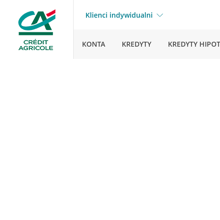
Klienci indywidualni
KONTA
KREDYTY
KREDYTY HIPO