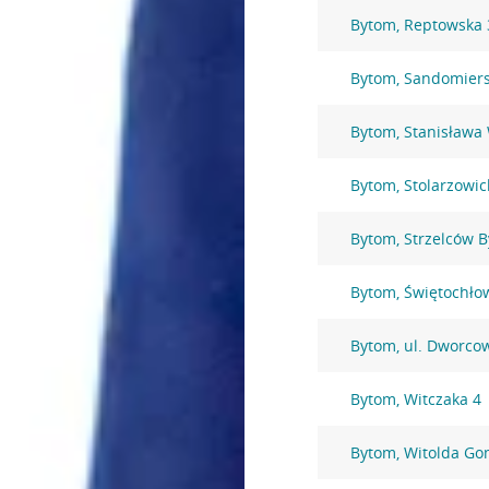
Bytom, Reptowska 
Bytom, Sandomiers
Bytom, Stanisława
Bytom, Stolarzowic
Bytom, Strzelców 
Bytom, Świętochło
Bytom, ul. Dworco
Bytom, Witczaka 4
Bytom, Witolda Go