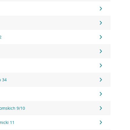
1
1
2
a 34
tomskich 9/10
micki 11