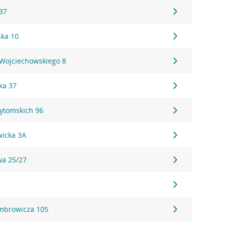
37
ka 10
 Wojciechowskiego 8
ka 37
Bytomskich 96
wicka 3A
wa 25/27
mbrowicza 105