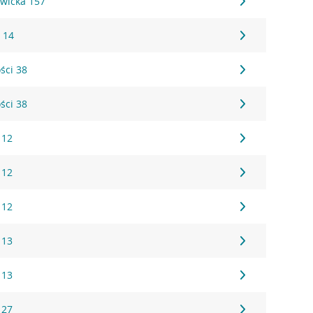
wicka 157
 14
ści 38
ści 38
 12
 12
 12
 13
 13
 27