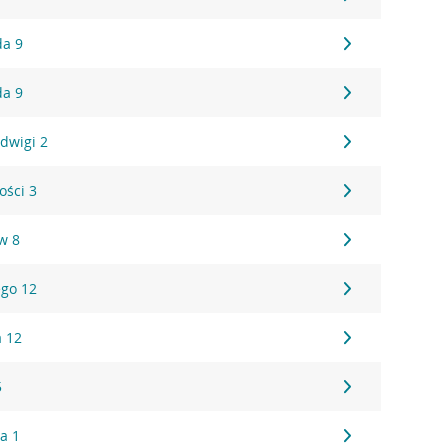
da 9
da 9
adwigi 2
ości 3
w 8
ego 12
a 12
5
a 1