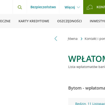
Bezpieczeństwo
KON
Więcej
TECZNE
KARTY KREDYTOWE
OSZCZĘDNOŚCI
INWESTYC
Strona główna
Kontakt i p
WPŁATO
Lista wpłatomatów bank
Bytom - wpłatomat
Będzin, 11 Listopa