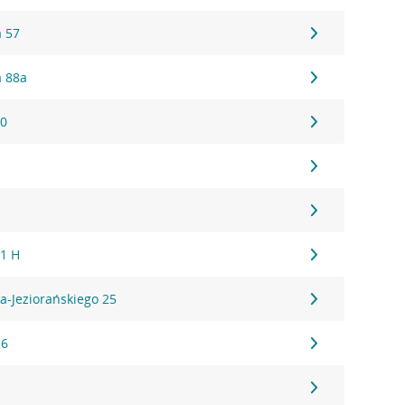
 57
a 88a
30
1
 1 H
a-Jeziorańskiego 25
16
1