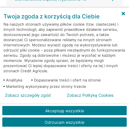
Sosnowiec, 3 Maja 20
Twoja zgoda z korzyścią dla Ciebie
Na naszych stronach używamy plików cookie (tzw. ciasteczek) i
Sosnowiec, Baczyńskiego 25D
innych technologii, aby zapewnić prawidłowe działanie serwisu,
dostosowywać jego zawartość do Twoich potrzeb, a także
dostarczać Ci spersonalizowane reklamy na innych stronach
Sosnowiec, Bohaterów Monte Cassino 48A
internetowych. Możesz wyrazić zgodę na wykorzystywanie lub
odrzucić pliki cookie – poza plikami niezbędnymi do funkcjonowania
Sosnowiec, Braci Mieroszewskich 2
serwisu. Zgody są dobrowolne i możesz je wycofać w każdym
momencie. Wyrażenie zgody sprawi, że będziemy mogli
prezentować Ci lepiej dopasowane treści i oferty na tej i innych
Sosnowiec, Braci Mieroszewskich 2
stronach Credit Agricole.
Analityka
Dopasowanie treści i ofert na stronie
Sosnowiec, Braci Mieroszewskich 51
Marketing wykonywany przez strony trzecie
Zobacz szczegóły zgód
Zobacz Politykę Cookies
Sosnowiec, Długosza 80
Akceptuję wszystkie
Sosnowiec, Gen. Stefana Grota-Roweckiego 40
Odrzucam wszystkie
Sosnowiec, Gospodarcza 23