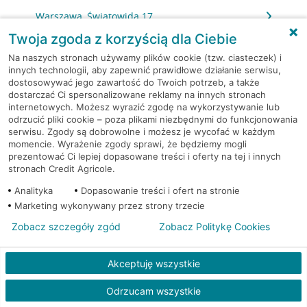
Warszawa, Światowida 17
Twoja zgoda z korzyścią dla Ciebie
Warszawa, Światowida 17
Na naszych stronach używamy plików cookie (tzw. ciasteczek) i
innych technologii, aby zapewnić prawidłowe działanie serwisu,
dostosowywać jego zawartość do Twoich potrzeb, a także
Warszawa, Światowida 18
dostarczać Ci spersonalizowane reklamy na innych stronach
internetowych. Możesz wyrazić zgodę na wykorzystywanie lub
Warszawa, Światowida 18
odrzucić pliki cookie – poza plikami niezbędnymi do funkcjonowania
serwisu. Zgody są dobrowolne i możesz je wycofać w każdym
momencie. Wyrażenie zgody sprawi, że będziemy mogli
Warszawa, Świetlików 9
prezentować Ci lepiej dopasowane treści i oferty na tej i innych
stronach Credit Agricole.
Warszawa, Świętokrzyska 14
Analityka
Dopasowanie treści i ofert na stronie
Marketing wykonywany przez strony trzecie
Warszawa, Syta 100
Zobacz szczegóły zgód
Zobacz Politykę Cookies
Warszawa, Szobera 3A
Akceptuję wszystkie
Warszawa, Szolc-Rogozińskiego 1
Odrzucam wszystkie