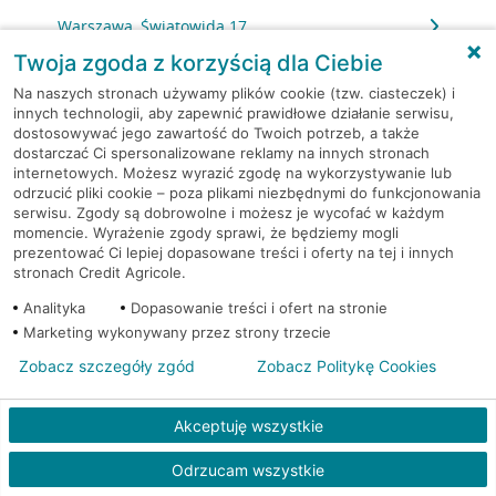
Warszawa, Światowida 17
Twoja zgoda z korzyścią dla Ciebie
Warszawa, Światowida 17
Na naszych stronach używamy plików cookie (tzw. ciasteczek) i
innych technologii, aby zapewnić prawidłowe działanie serwisu,
dostosowywać jego zawartość do Twoich potrzeb, a także
Warszawa, Światowida 18
dostarczać Ci spersonalizowane reklamy na innych stronach
internetowych. Możesz wyrazić zgodę na wykorzystywanie lub
Warszawa, Światowida 18
odrzucić pliki cookie – poza plikami niezbędnymi do funkcjonowania
serwisu. Zgody są dobrowolne i możesz je wycofać w każdym
momencie. Wyrażenie zgody sprawi, że będziemy mogli
Warszawa, Świetlików 9
prezentować Ci lepiej dopasowane treści i oferty na tej i innych
stronach Credit Agricole.
Warszawa, Świętokrzyska 14
Analityka
Dopasowanie treści i ofert na stronie
Marketing wykonywany przez strony trzecie
Warszawa, Syta 100
Zobacz szczegóły zgód
Zobacz Politykę Cookies
Warszawa, Szobera 3A
Akceptuję wszystkie
Warszawa, Szolc-Rogozińskiego 1
Odrzucam wszystkie