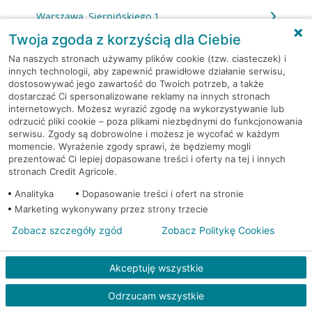
Warszawa, Sierpińskiego 1
Twoja zgoda z korzyścią dla Ciebie
Warszawa, Skarbka z Gór 116
Na naszych stronach używamy plików cookie (tzw. ciasteczek) i
innych technologii, aby zapewnić prawidłowe działanie serwisu,
dostosowywać jego zawartość do Twoich potrzeb, a także
Warszawa, Słomińskiego 7
dostarczać Ci spersonalizowane reklamy na innych stronach
internetowych. Możesz wyrazić zgodę na wykorzystywanie lub
Warszawa, Sokołowska 11
odrzucić pliki cookie – poza plikami niezbędnymi do funkcjonowania
serwisu. Zgody są dobrowolne i możesz je wycofać w każdym
momencie. Wyrażenie zgody sprawi, że będziemy mogli
Warszawa, Solec 32/34
prezentować Ci lepiej dopasowane treści i oferty na tej i innych
stronach Credit Agricole.
Warszawa, Solidarności 95
Analityka
Dopasowanie treści i ofert na stronie
Marketing wykonywany przez strony trzecie
Warszawa, Stalowa 60/64
Zobacz szczegóły zgód
Zobacz Politykę Cookies
Warszawa, Stawki 6.
Akceptuję wszystkie
Warszawa, Strażacka 104
Odrzucam wszystkie