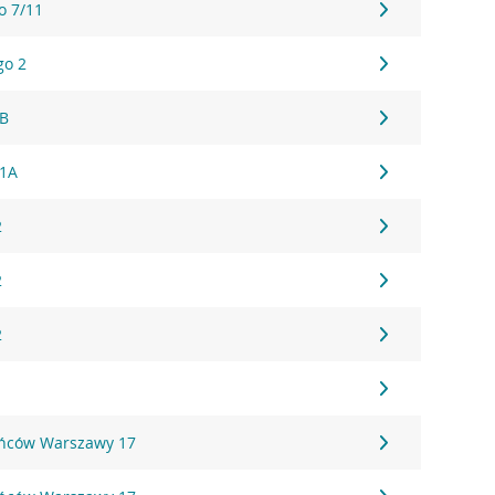
o 7/11
go 2
1B
61A
2
2
2
ańców Warszawy 17