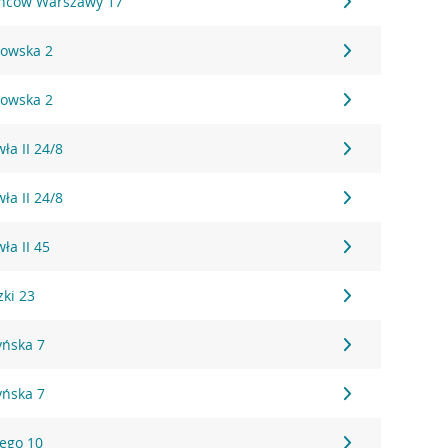
ańców Warszawy 17
kowska 2
kowska 2
ła II 24/8
ła II 24/8
ła II 45
zki 23
yńska 7
yńska 7
iego 10