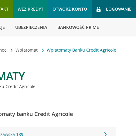
TAKT
WEŹ KREDYT
OTWÓRZ KONTO
LOGOWANIE
JE
UBEZPIECZENIA
BANKOWOŚĆ PRIME
omoc
Wpłatomat
Wpłatomaty Banku Credit Agricole
MATY
u Credit Agricole
omaty banku Credit Agricole
szawska 189