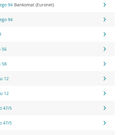
iego 94
Bankomat (Euronet)
iego 94
1
a 56
a 58
u 12
u 12
o 47/5
o 47/5