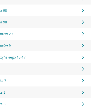
ka 98
ka 98
antów 29
antów 9
szyńskiego 15-17
1
ka 7
ka 3
ka 3