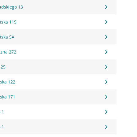
sudskiego 13
ńska 115
ńska 5A
czna 272
 25
ska 122
ska 171
 1
 1