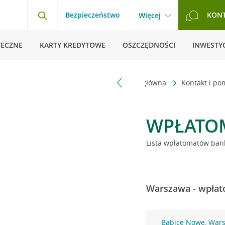
Bezpieczeństwo
KON
Więcej
TECZNE
KARTY KREDYTOWE
OSZCZĘDNOŚCI
INWESTYC
Strona główna
Kontakt i p
WPŁATO
Lista wpłatomatów bank
Warszawa - wpłat
Babice Nowe, War