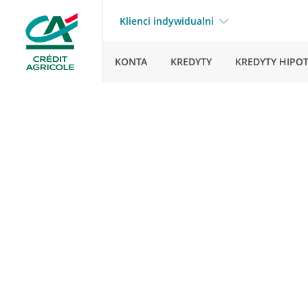
Klienci indywidualni
KONTA
KREDYTY
KREDYTY HIPO