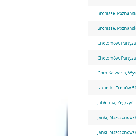
Bronisze, Poznańs
Bronisze, Poznańs
Chotomów, Partyz
Chotomów, Partyz
Góra Kalwaria, Wy
Izabelin, Trenów 5
Jabłonna, Zegrzyńs
Janki, Mszczonows
Janki, Mszczonows