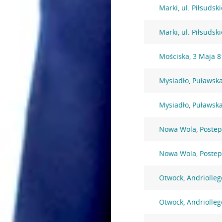
Marki, ul. Piłsudsk
Marki, ul. Piłsudsk
Mościska, 3 Maja 8
Mysiadło, Puławsk
Mysiadło, Puławsk
Nowa Wola, Postep
Nowa Wola, Postep
Otwock, Andriolleg
Otwock, Andriolleg