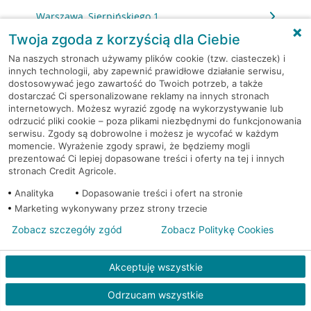
Warszawa, Sierpińskiego 1
Twoja zgoda z korzyścią dla Ciebie
Warszawa, Skarbka z Gór 116
Na naszych stronach używamy plików cookie (tzw. ciasteczek) i
innych technologii, aby zapewnić prawidłowe działanie serwisu,
dostosowywać jego zawartość do Twoich potrzeb, a także
Warszawa, Słomińskiego 7
dostarczać Ci spersonalizowane reklamy na innych stronach
internetowych. Możesz wyrazić zgodę na wykorzystywanie lub
Warszawa, Sokołowska 11
odrzucić pliki cookie – poza plikami niezbędnymi do funkcjonowania
serwisu. Zgody są dobrowolne i możesz je wycofać w każdym
momencie. Wyrażenie zgody sprawi, że będziemy mogli
Warszawa, Solec 32/34
prezentować Ci lepiej dopasowane treści i oferty na tej i innych
stronach Credit Agricole.
Warszawa, Solidarności 95
Analityka
Dopasowanie treści i ofert na stronie
Marketing wykonywany przez strony trzecie
Warszawa, Stalowa 60/64
Zobacz szczegóły zgód
Zobacz Politykę Cookies
Warszawa, Stawki 6.
Akceptuję wszystkie
Warszawa, Strażacka 104
Odrzucam wszystkie