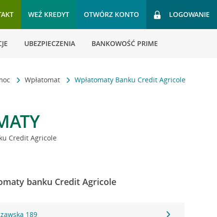
TAKT
WEŹ KREDYT
OTWÓRZ KONTO
LOGOWANIE
JE
UBEZPIECZENIA
BANKOWOŚĆ PRIME
omoc
Wpłatomat
Wpłatomaty Banku Credit Agricole
MATY
u Credit Agricole
omaty banku Credit Agricole
szawska 189