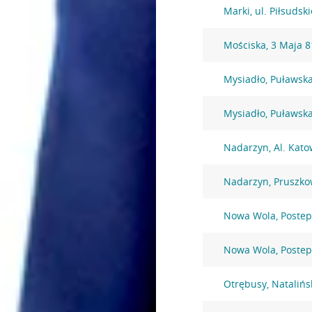
Marki, ul. Piłsudsk
Mościska, 3 Maja 8
Mysiadło, Puławsk
Mysiadło, Puławsk
Nadarzyn, Al. Kato
Nadarzyn, Pruszko
Nowa Wola, Postep
Nowa Wola, Postep
Otrębusy, Natalińs