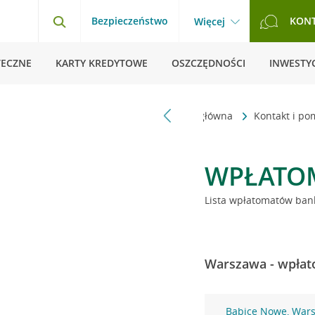
Bezpieczeństwo
KON
Więcej
TECZNE
KARTY KREDYTOWE
OSZCZĘDNOŚCI
INWESTYC
Strona główna
Kontakt i p
WPŁATO
Lista wpłatomatów bank
Warszawa - wpłat
Babice Nowe, War