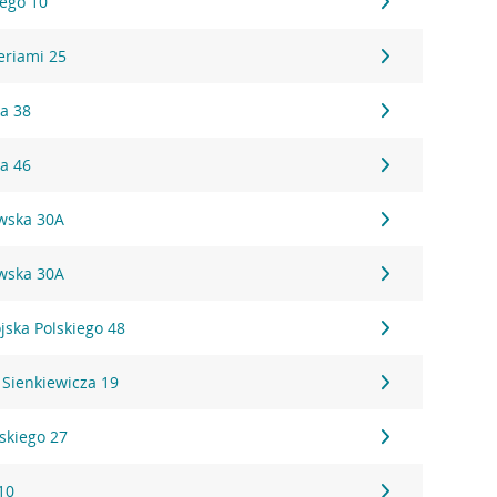
iego 10
eriami 25
ka 38
ka 46
awska 30A
awska 30A
jska Polskiego 48
 Sienkiewicza 19
skiego 27
10