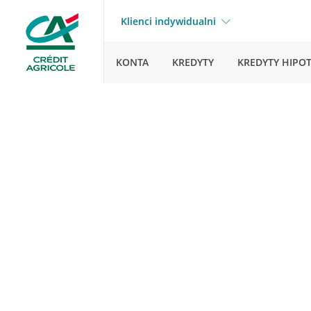
Klienci indywidualni
KONTA
KREDYTY
KREDYTY HIPO