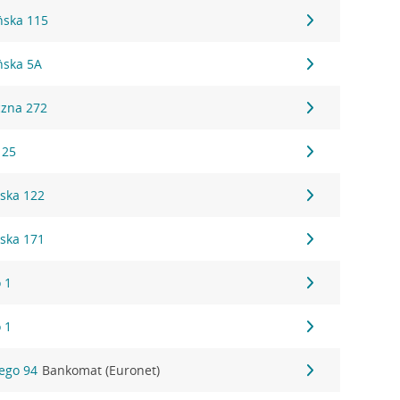
ńska 115
ńska 5A
czna 272
 25
ska 122
ska 171
 1
 1
iego 94
Bankomat (Euronet)