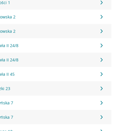
ości 1
kowska 2
kowska 2
ła II 24/8
ła II 24/8
ła II 45
zki 23
yńska 7
yńska 7