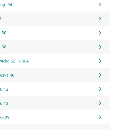
iego 94
1
a 56
a 58
wicka 62 Hala A
wska 40
u 12
u 12
ka 29