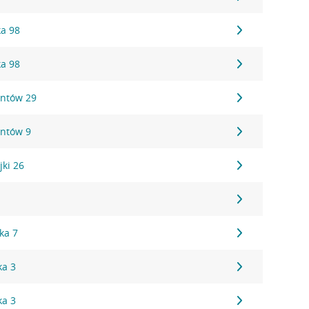
ka 98
ka 98
antów 29
antów 9
jki 26
1
ka 7
ka 3
ka 3