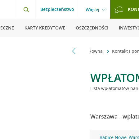
Bezpieczeństwo
KON
Więcej
TECZNE
KARTY KREDYTOWE
OSZCZĘDNOŚCI
INWESTYC
Strona główna
Kontakt i p
WPŁATO
Lista wpłatomatów bank
Warszawa - wpłat
Babice Nowe, War