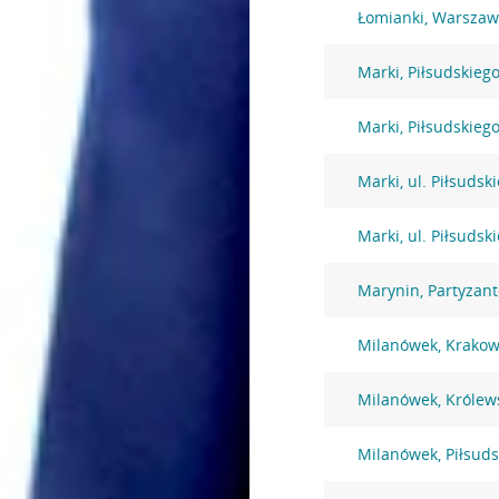
Łomianki, Warszaw
Marki, Piłsudskiego
Marki, Piłsudskiego
Marki, ul. Piłsudsk
Marki, ul. Piłsudsk
Marynin, Partyzan
Milanówek, Krakow
Milanówek, Królew
Milanówek, Piłsuds