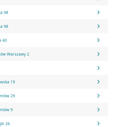
ka 98
ka 98
a 40
ców Warszawy 2
ewska 19
antów 29
antów 9
jki 26