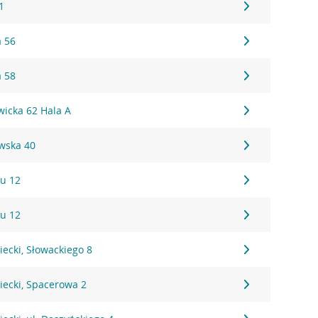
1
a 56
a 58
wicka 62 Hala A
wska 40
u 12
u 12
cki, Słowackiego 8
ecki, Spacerowa 2