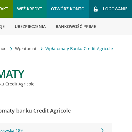
TAKT
WEŹ KREDYT
OTWÓRZ KONTO
LOGOWANIE
JE
UBEZPIECZENIA
BANKOWOŚĆ PRIME
omoc
Wpłatomat
Wpłatomaty Banku Credit Agricole
MATY
u Credit Agricole
omaty banku Credit Agricole
szawska 189