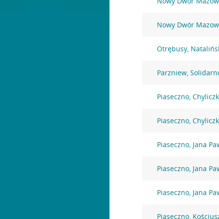
Nowy Dwór Mazowie
Nowy Dwór Mazowie
Otrębusy, Natalińs
Parzniew, Solidarn
Piaseczno, Chylicz
Piaseczno, Chylicz
Piaseczno, Jana Paw
Piaseczno, Jana Paw
Piaseczno, Jana Paw
Piaseczno, Kościus