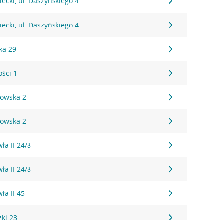
cki, ul. Daszyńskiego 4
cki, ul. Daszyńskiego 4
ka 29
ości 1
kowska 2
kowska 2
ła II 24/8
ła II 24/8
ła II 45
zki 23