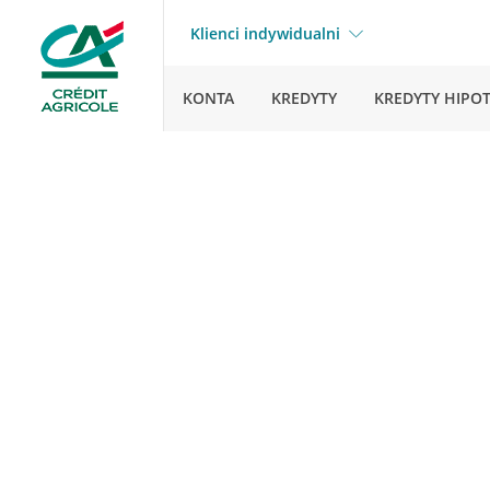
Klienci indywidualni
KONTA
KREDYTY
KREDYTY HIPO