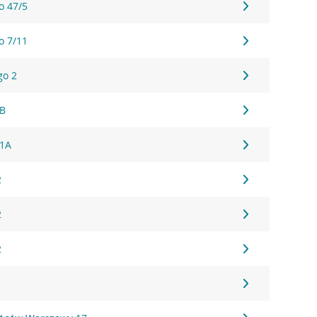
o 47/5
o 7/11
go 2
1B
61A
2
2
2