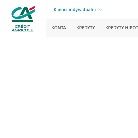
Klienci indywidualni
KONTA
KREDYTY
KREDYTY HIPO