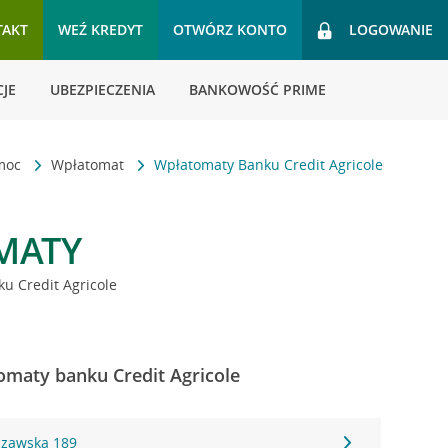
TAKT
WEŹ KREDYT
OTWÓRZ KONTO
LOGOWANIE
JE
UBEZPIECZENIA
BANKOWOŚĆ PRIME
omoc
Wpłatomat
Wpłatomaty Banku Credit Agricole
MATY
u Credit Agricole
omaty banku Credit Agricole
szawska 189