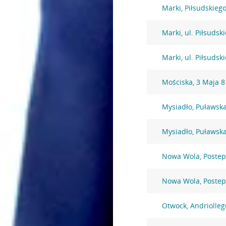
Marki, Piłsudskiego
Marki, ul. Piłsudsk
Marki, ul. Piłsudsk
Mościska, 3 Maja 8
Mysiadło, Puławsk
Mysiadło, Puławsk
Nowa Wola, Postep
Nowa Wola, Postep
Otwock, Andriolleg