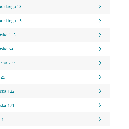
sudskiego 13
sudskiego 13
ńska 115
ńska 5A
czna 272
 25
ska 122
ska 171
 1