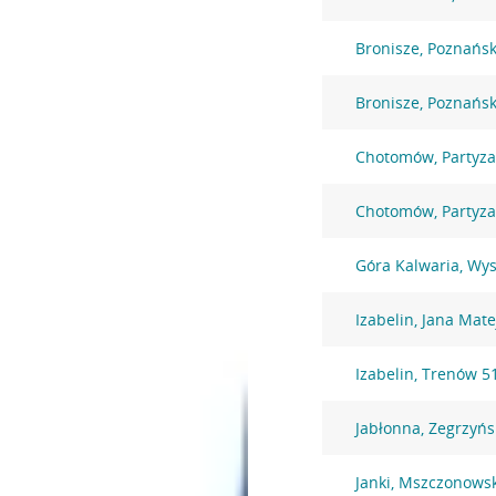
Bronisze, Poznańs
Bronisze, Poznańs
Chotomów, Partyz
Chotomów, Partyz
Góra Kalwaria, Wy
Izabelin, Jana Mate
Izabelin, Trenów 5
Jabłonna, Zegrzyńs
Janki, Mszczonows