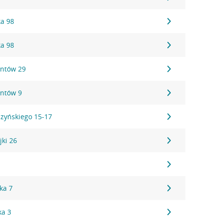
ka 98
ka 98
antów 29
antów 9
szyńskiego 15-17
jki 26
1
ka 7
ka 3