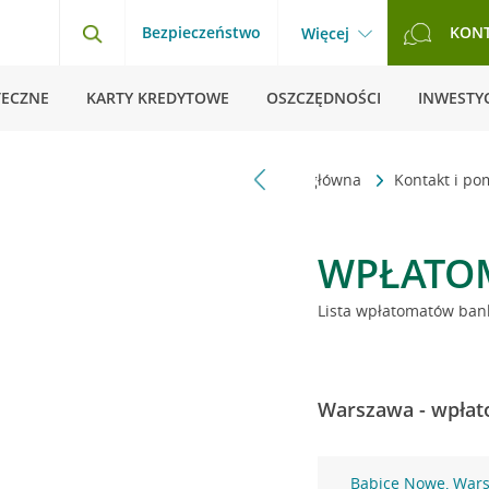
Bezpieczeństwo
KON
Więcej
TECZNE
KARTY KREDYTOWE
OSZCZĘDNOŚCI
INWESTYC
Strona główna
Kontakt i p
WPŁATO
Lista wpłatomatów bank
Warszawa - wpłat
Babice Nowe, War