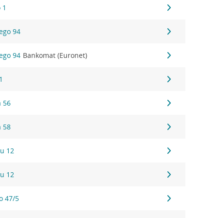
 1
iego 94
iego 94
Bankomat (Euronet)
1
a 56
a 58
u 12
u 12
o 47/5