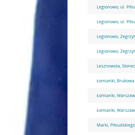
Legionowo, ul. Pił
Legionowo, ul. Pił
Legionowo, Zegrzy
Legionowo, Zegrzy
Lesznowola, Słone
Łomianki, Brukowa
Łomianki, Warszaw
Łomianki, Warszaw
Marki, Piłsudskiego