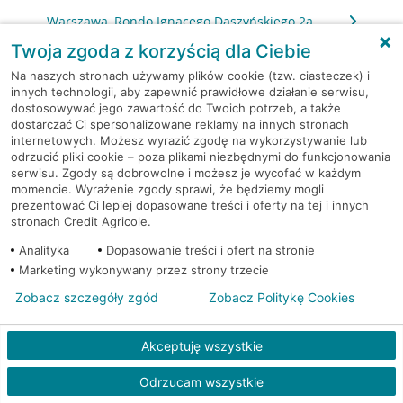
Warszawa, Rondo Ignacego Daszyńskiego 2a
Twoja zgoda z korzyścią dla Ciebie
Warszawa, Rondo Ignacego Daszyńskiego 2a
Na naszych stronach używamy plików cookie (tzw. ciasteczek) i
innych technologii, aby zapewnić prawidłowe działanie serwisu,
dostosowywać jego zawartość do Twoich potrzeb, a także
Warszawa, Rondo Ignacego Daszyńskiego 2a
dostarczać Ci spersonalizowane reklamy na innych stronach
internetowych. Możesz wyrazić zgodę na wykorzystywanie lub
Warszawa, Rzeczypospolitej 14
odrzucić pliki cookie – poza plikami niezbędnymi do funkcjonowania
serwisu. Zgody są dobrowolne i możesz je wycofać w każdym
momencie. Wyrażenie zgody sprawi, że będziemy mogli
Warszawa, Sierpińskiego 1
prezentować Ci lepiej dopasowane treści i oferty na tej i innych
stronach Credit Agricole.
Warszawa, Skarbka z Gór 116
Analityka
Dopasowanie treści i ofert na stronie
Marketing wykonywany przez strony trzecie
Warszawa, Słomińskiego 7
Zobacz szczegóły zgód
Zobacz Politykę Cookies
Warszawa, Sokołowska 11
Akceptuję wszystkie
Warszawa, Solec 32/34
Odrzucam wszystkie