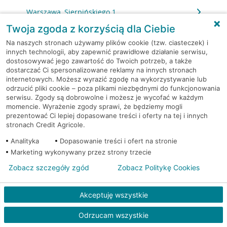
Warszawa, Sierpińskiego 1
Twoja zgoda z korzyścią dla Ciebie
Warszawa, Skarbka z Gór 116
Na naszych stronach używamy plików cookie (tzw. ciasteczek) i
innych technologii, aby zapewnić prawidłowe działanie serwisu,
dostosowywać jego zawartość do Twoich potrzeb, a także
Warszawa, Słomińskiego 7
dostarczać Ci spersonalizowane reklamy na innych stronach
internetowych. Możesz wyrazić zgodę na wykorzystywanie lub
Warszawa, Sokołowska 11
odrzucić pliki cookie – poza plikami niezbędnymi do funkcjonowania
serwisu. Zgody są dobrowolne i możesz je wycofać w każdym
momencie. Wyrażenie zgody sprawi, że będziemy mogli
Warszawa, Solec 32/34
prezentować Ci lepiej dopasowane treści i oferty na tej i innych
stronach Credit Agricole.
Warszawa, Solidarności 95
Analityka
Dopasowanie treści i ofert na stronie
Marketing wykonywany przez strony trzecie
Warszawa, Stalowa 60/64
Zobacz szczegóły zgód
Zobacz Politykę Cookies
Warszawa, Stawki 6.
Akceptuję wszystkie
Warszawa, Strażacka 104
Odrzucam wszystkie