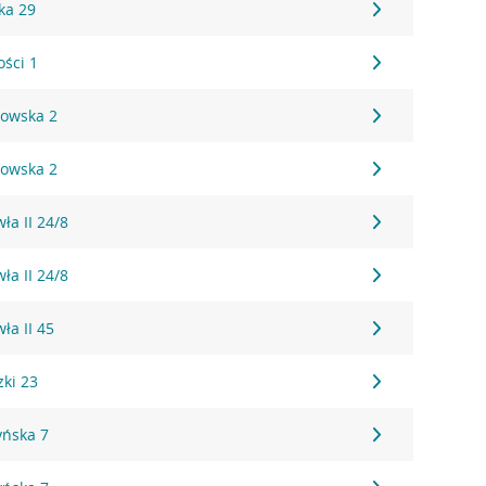
ka 29
ości 1
kowska 2
kowska 2
ła II 24/8
ła II 24/8
ła II 45
zki 23
yńska 7