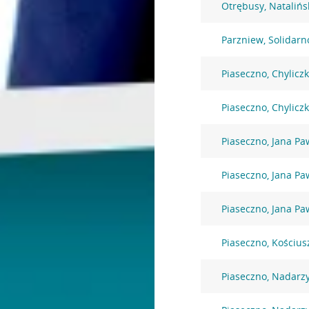
Otrębusy, Natalińs
Parzniew, Solidarn
Piaseczno, Chylicz
Piaseczno, Chylicz
Piaseczno, Jana Paw
Piaseczno, Jana Paw
Piaseczno, Jana Paw
Piaseczno, Kościus
Piaseczno, Nadarz