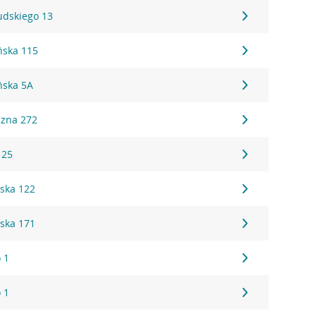
sudskiego 13
ńska 115
ńska 5A
czna 272
 25
ska 122
ska 171
 1
 1