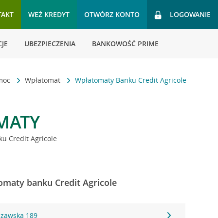
TAKT
WEŹ KREDYT
OTWÓRZ KONTO
LOGOWANIE
JE
UBEZPIECZENIA
BANKOWOŚĆ PRIME
omoc
Wpłatomat
Wpłatomaty Banku Credit Agricole
MATY
u Credit Agricole
omaty banku Credit Agricole
szawska 189