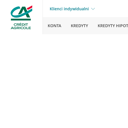
Klienci indywidualni
KONTA
KREDYTY
KREDYTY HIPO