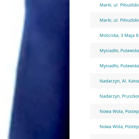
Marki, ul. Piłsudsk
Marki, ul. Piłsudsk
Mościska, 3 Maja 8
Mysiadło, Puławsk
Mysiadło, Puławsk
Nadarzyn, Al. Kato
Nadarzyn, Pruszko
Nowa Wola, Postep
Nowa Wola, Postep