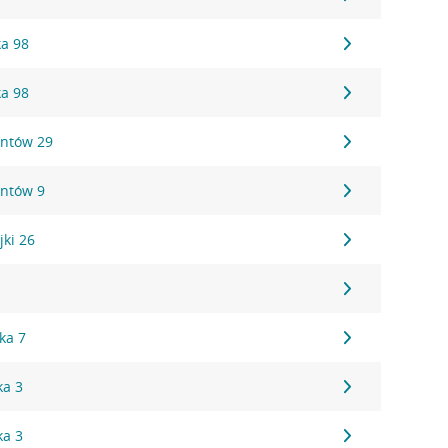
ka 98
ka 98
antów 29
antów 9
jki 26
1
ka 7
ka 3
ka 3