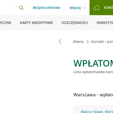
Bezpieczeństwo
KON
Więcej
TECZNE
KARTY KREDYTOWE
OSZCZĘDNOŚCI
INWESTYC
Strona główna
Kontakt i p
WPŁATO
Lista wpłatomatów bank
Warszawa - wpłat
Babice Nowe, War