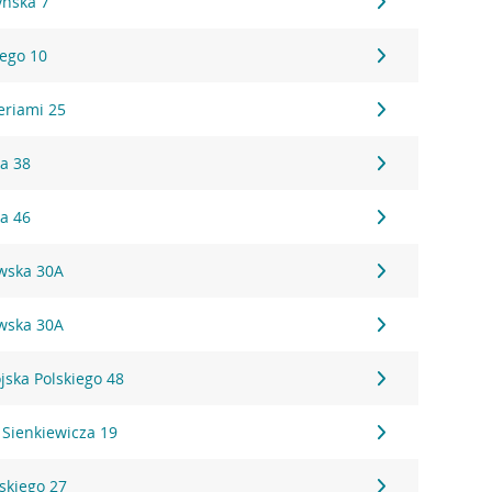
yńska 7
iego 10
eriami 25
ka 38
ka 46
awska 30A
awska 30A
jska Polskiego 48
 Sienkiewicza 19
skiego 27