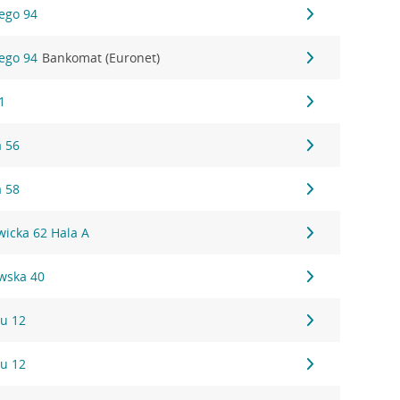
iego 94
iego 94
Bankomat (Euronet)
1
a 56
a 58
wicka 62 Hala A
wska 40
u 12
u 12