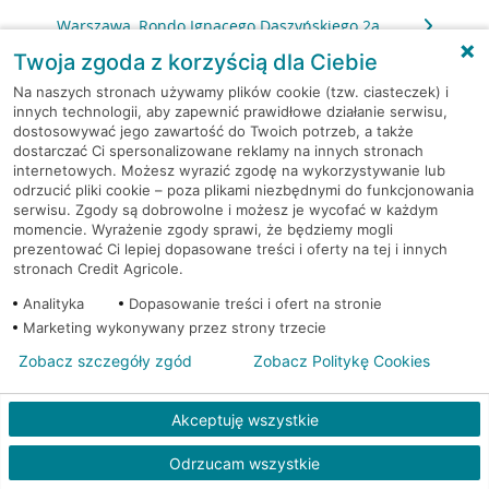
Warszawa, Rondo Ignacego Daszyńskiego 2a
Twoja zgoda z korzyścią dla Ciebie
Warszawa, Rondo Ignacego Daszyńskiego 2a
Na naszych stronach używamy plików cookie (tzw. ciasteczek) i
innych technologii, aby zapewnić prawidłowe działanie serwisu,
dostosowywać jego zawartość do Twoich potrzeb, a także
Warszawa, Rondo Ignacego Daszyńskiego 2a
dostarczać Ci spersonalizowane reklamy na innych stronach
internetowych. Możesz wyrazić zgodę na wykorzystywanie lub
Warszawa, Rzeczypospolitej 14
odrzucić pliki cookie – poza plikami niezbędnymi do funkcjonowania
serwisu. Zgody są dobrowolne i możesz je wycofać w każdym
momencie. Wyrażenie zgody sprawi, że będziemy mogli
Warszawa, Sierpińskiego 1
prezentować Ci lepiej dopasowane treści i oferty na tej i innych
stronach Credit Agricole.
Warszawa, Skarbka z Gór 116
Analityka
Dopasowanie treści i ofert na stronie
Marketing wykonywany przez strony trzecie
Warszawa, Słomińskiego 7
Zobacz szczegóły zgód
Zobacz Politykę Cookies
Warszawa, Sokołowska 11
Akceptuję wszystkie
Warszawa, Solec 32/34
Odrzucam wszystkie