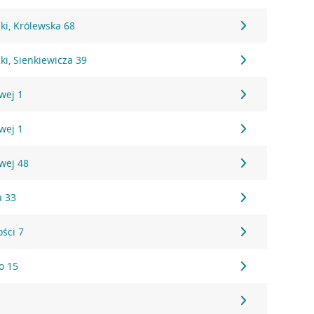
ki, Królewska 68
i, Sienkiewicza 39
wej 1
wej 1
owej 48
a 33
ości 7
o 15