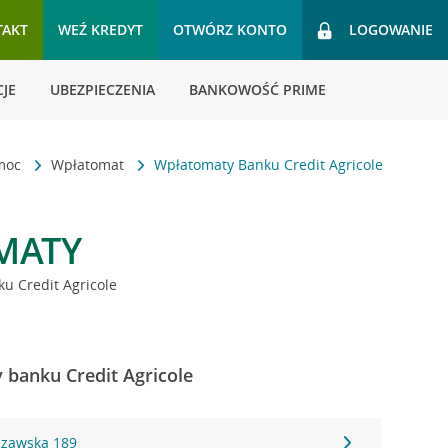
TAKT
WEŹ KREDYT
OTWÓRZ KONTO
LOGOWANIE
JE
UBEZPIECZENIA
BANKOWOŚĆ PRIME
omoc
Wpłatomat
Wpłatomaty Banku Credit Agricole
MATY
u Credit Agricole
y banku Credit Agricole
szawska 189