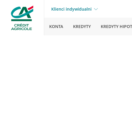
Klienci indywidualni
KONTA
KREDYTY
KREDYTY HIPO