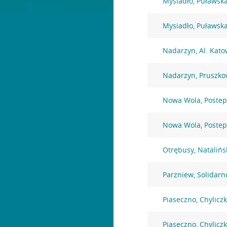
Mysiadło, Puławsk
Mysiadło, Puławsk
Nadarzyn, Al. Kato
Nadarzyn, Pruszko
Nowa Wola, Postep
Nowa Wola, Postep
Otrębusy, Natalińs
Parzniew, Solidarn
Piaseczno, Chylicz
Piaseczno, Chylicz