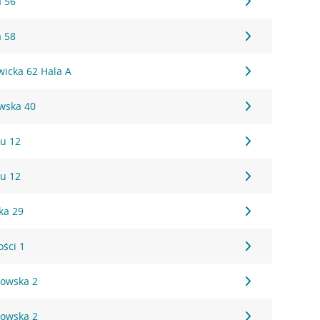
a 56
a 58
wicka 62 Hala A
wska 40
u 12
u 12
ka 29
ości 1
kowska 2
kowska 2