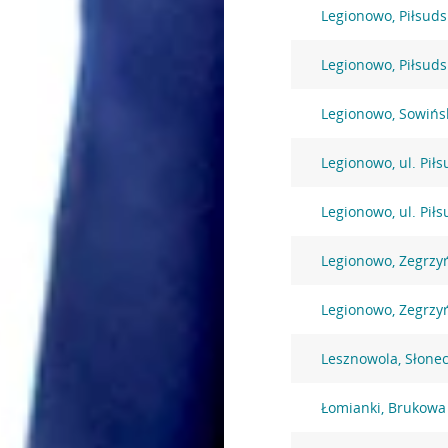
Legionowo, Piłsuds
Legionowo, Piłsuds
Legionowo, Sowińs
Legionowo, ul. Pił
Legionowo, ul. Pił
Legionowo, Zegrzy
Legionowo, Zegrzy
Lesznowola, Słone
Łomianki, Brukowa