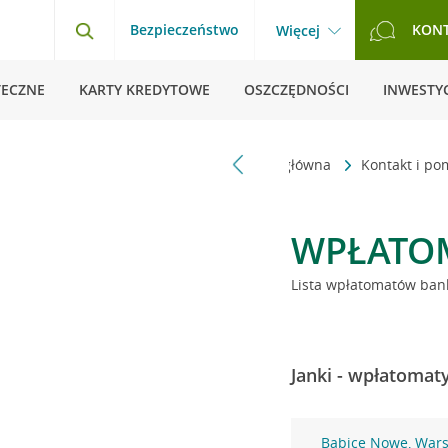
Bezpieczeństwo
KON
Więcej
TECZNE
KARTY KREDYTOWE
OSZCZĘDNOŚCI
INWESTYC
Strona główna
Kontakt i p
WPŁATO
Lista wpłatomatów bank
Janki - wpłatomat
Babice Nowe, War