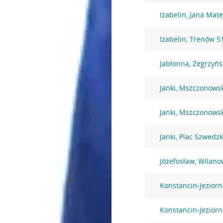
Izabelin, Jana Mate
Izabelin, Trenów 5
Jabłonna, Zegrzyńs
Janki, Mszczonows
Janki, Mszczonows
Janki, Plac Szwedzk
Józefosław, Wilano
Konstancin-Jezior
Konstancin-Jezior