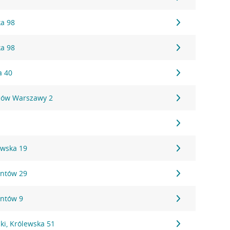
ka 98
ka 98
a 40
ców Warszawy 2
ewska 19
antów 29
antów 9
ki, Królewska 51