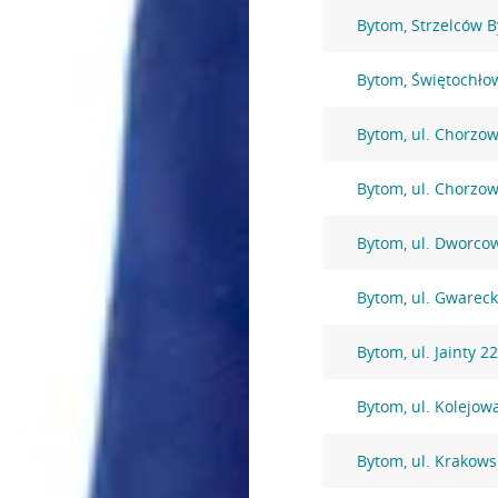
Bytom, Strzelców 
Bytom, Świętochło
Bytom, ul. Chorzo
Bytom, ul. Chorzo
Bytom, ul. Dworco
Bytom, ul. Gwarec
Bytom, ul. Jainty 2
Bytom, ul. Kolejow
Bytom, ul. Krakows