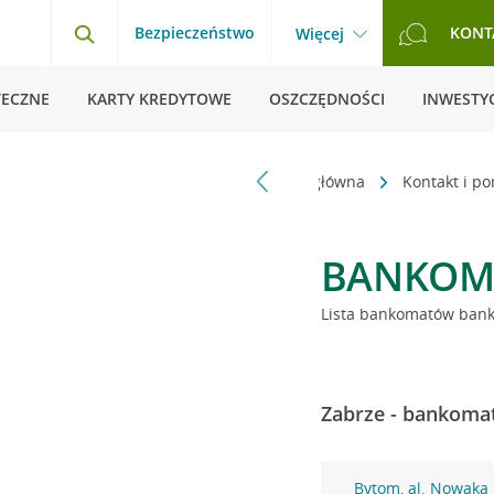
Bezpieczeństwo
KONT
Więcej
TECZNE
KARTY KREDYTOWE
OSZCZĘDNOŚCI
INWESTYC
Strona główna
Kontakt i p
BANKOM
Lista bankomatów banku
Zabrze - bankomat
Bytom, al. Nowaka 