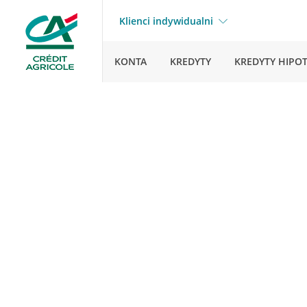
Klienci indywidualni
KONTA
KREDYTY
KREDYTY HIPO