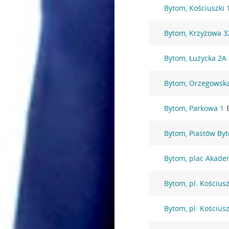
Bytom, Kościuszki 
Bytom, Krzyżowa 3
Bytom, Łużycka 2A
Bytom, Orzegowsk
Bytom, Parkowa 1
Bytom, Piastów By
Bytom, plac Akade
Bytom, pl. Kościusz
Bytom, pl. Kościusz