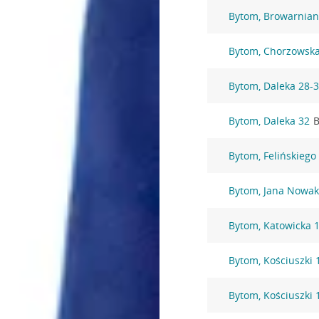
Bytom, Browarnian
Bytom, Chorzowska
Bytom, Daleka 28-
Bytom, Daleka 32
B
Bytom, Felińskiego
Bytom, Jana Nowak
Bytom, Katowicka 
Bytom, Kościuszki 
Bytom, Kościuszki 