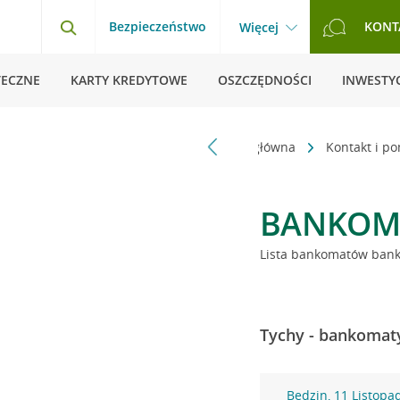
Bezpieczeństwo
KONT
Więcej
TECZNE
KARTY KREDYTOWE
OSZCZĘDNOŚCI
INWESTYC
Strona główna
Kontakt i p
BANKOM
Lista bankomatów banku
Tychy - bankomaty
Będzin, 11 Listopa