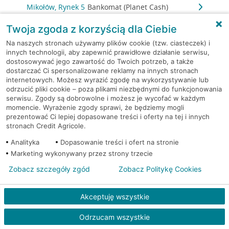
Mikołów, Rynek 5
Bankomat (Planet Cash)
Twoja zgoda z korzyścią dla Ciebie
Mikołów, ul. Gliwicka 2
Bankomat (Euronet)
Na naszych stronach używamy plików cookie (tzw. ciasteczek) i
innych technologii, aby zapewnić prawidłowe działanie serwisu,
Mikołów, ul. Jana Pawła II 10
Bankomat (Euronet)
dostosowywać jego zawartość do Twoich potrzeb, a także
dostarczać Ci spersonalizowane reklamy na innych stronach
internetowych. Możesz wyrazić zgodę na wykorzystywanie lub
Mikołów, ul. Podleska 8A
Bankomat (Euronet)
odrzucić pliki cookie – poza plikami niezbędnymi do funkcjonowania
serwisu. Zgody są dobrowolne i możesz je wycofać w każdym
Mikołów, ul. Rybnicka 7
Bankomat (Euronet)
momencie. Wyrażenie zgody sprawi, że będziemy mogli
prezentować Ci lepiej dopasowane treści i oferty na tej i innych
stronach Credit Agricole.
Mysłowice, Chopina 1
Bankomat (Planet Cash)
Analityka
Dopasowanie treści i ofert na stronie
Marketing wykonywany przez strony trzecie
Mysłowice, Gen.Ziętka 63
Bankomat (Planet Cash)
Zobacz szczegóły zgód
Zobacz Politykę Cookies
Mysłowice, Katowicka 64
Bankomat (Planet Cash)
Akceptuję wszystkie
Mysłowice, Moniuszki 61
Bankomat (Planet Cash)
Odrzucam wszystkie