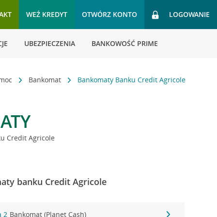
AKT
WEŹ KREDYT
OTWÓRZ KONTO
LOGOWANIE
JE
UBEZPIECZENIA
BANKOWOŚĆ PRIME
omoc
Bankomat
Bankomaty Banku Credit Agricole
ATY
 Credit Agricole
aty banku Credit Agricole
a 2
Bankomat (Planet Cash)