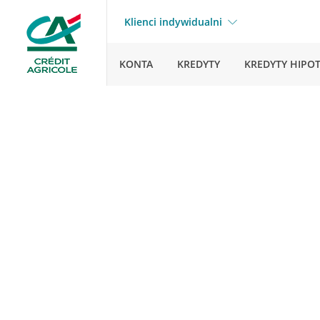
Klienci indywidualni
KONTA
KREDYTY
KREDYTY HIPO