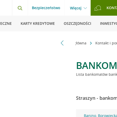
Bezpieczeństwo
KONT
Więcej
TECZNE
KARTY KREDYTOWE
OSZCZĘDNOŚCI
INWESTYC
Strona główna
Kontakt i p
BANKOM
Lista bankomatów banku
Straszyn - bankom
Banino, Borowieck