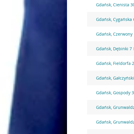
Gdańsk, Cienista 3
Gdańsk, Cygańska 
Gdańsk, Czerwony
Gdańsk, Dębinki 7
Gdańsk, Fieldorfa 
Gdańsk, Gałczyńsk
Gdańsk, Gospody 
Gdańsk, Grunwald
Gdańsk, Grunwald