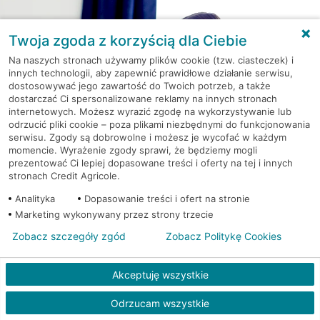
Twoja zgoda z korzyścią dla Ciebie
Na naszych stronach używamy plików cookie (tzw. ciasteczek) i
innych technologii, aby zapewnić prawidłowe działanie serwisu,
dostosowywać jego zawartość do Twoich potrzeb, a także
dostarczać Ci spersonalizowane reklamy na innych stronach
internetowych. Możesz wyrazić zgodę na wykorzystywanie lub
odrzucić pliki cookie – poza plikami niezbędnymi do funkcjonowania
serwisu. Zgody są dobrowolne i możesz je wycofać w każdym
momencie. Wyrażenie zgody sprawi, że będziemy mogli
Kredyt gotówkowy na Twoje
prezentować Ci lepiej dopasowane treści i oferty na tej i innych
wakacyjne plany
stronach Credit Agricole.
Weź kredyt na to co ważne. Twoje marzenia
Analityka
Dopasowanie treści i ofert na stronie
nie muszą czekać!
Marketing wykonywany przez strony trzecie
RRSO: 9,6%
Zobacz szczegóły zgód
Zobacz Politykę Cookies
WEŹ KREDYT
NOTA PRAWNA
Akceptuję wszystkie
Odrzucam wszystkie