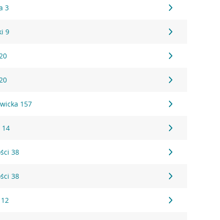
a 3
i 9
20
20
wicka 157
 14
ści 38
ści 38
 12