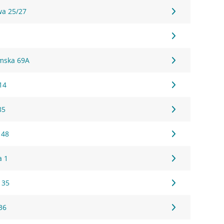
wa 25/27
łmska 69A
14
85
 48
a 1
 35
36