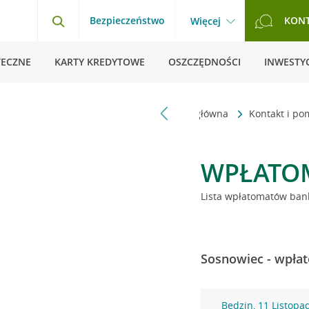
Bezpieczeństwo
KON
Więcej
TECZNE
KARTY KREDYTOWE
OSZCZĘDNOŚCI
INWESTYC
Strona główna
Kontakt i p
WPŁATO
Lista wpłatomatów bank
Sosnowiec - wpłat
Będzin, 11 Listopa