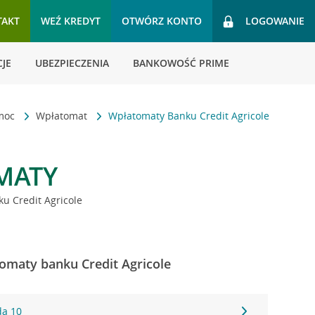
TAKT
WEŹ KREDYT
OTWÓRZ KONTO
LOGOWANIE
JE
UBEZPIECZENIA
BANKOWOŚĆ PRIME
omoc
Wpłatomat
Wpłatomaty Banku Credit Agricole
MATY
u Credit Agricole
omaty banku Credit Agricole
da 10