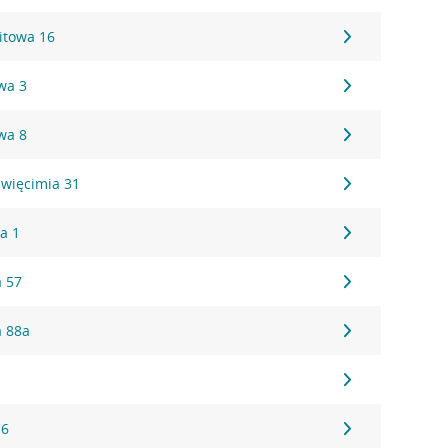
itowa 16
wa 3
wa 8
święcimia 31
a 1
 57
a 88a
1
16