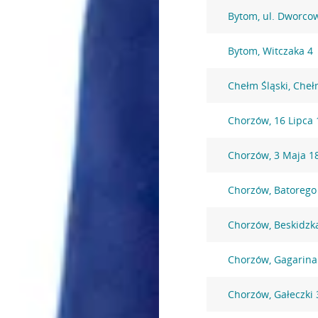
Bytom, ul. Dworco
Bytom, Witczaka 4
Chełm Śląski, Che
Chorzów, 16 Lipca 
Chorzów, 3 Maja 1
Chorzów, Batorego
Chorzów, Beskidzk
Chorzów, Gagarina
Chorzów, Gałeczki 