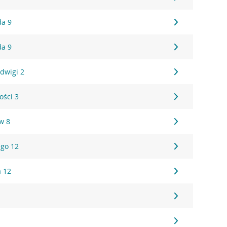
da 9
da 9
adwigi 2
ości 3
w 8
ego 12
a 12