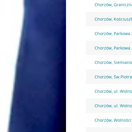
Chorzów, Graniczn
Chorzów, Kościuszk
Chorzów, Parkowa 
Chorzów, Parkowa 
Chorzów, Siemiano
Chorzów, Św.Piotra
Chorzów, ul. Wolno
Chorzów, ul. Wolno
Chorzów, Wolności