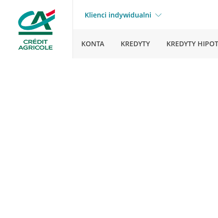
Klienci indywidualni
KONTA
KREDYTY
KREDYTY HIPO