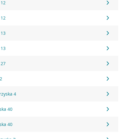
 12
 12
 13
 13
 27
2
rzyska 4
ska 40
ska 40