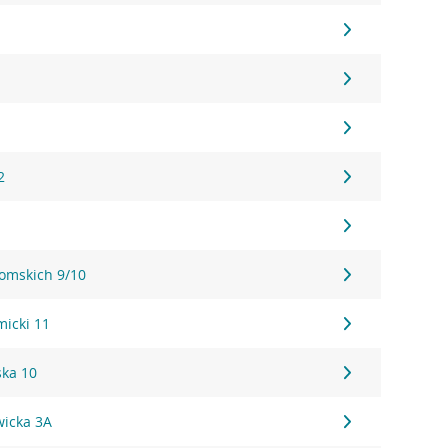
1
1
1
2
tomskich 9/10
micki 11
ka 10
wicka 3A