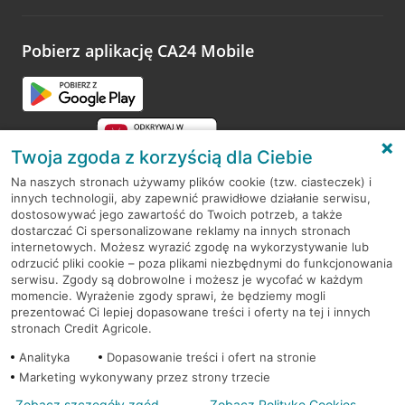
odwiedzoną placówkę i wypełnić formularz w ramach
platformy Profil Firmy w Google. Dziękujemy za wszystkie
opinie.
Pobierz aplikację CA24 Mobile
Przejdź do pytania
Twoja zgoda z korzyścią dla Ciebie
Na naszych stronach używamy plików cookie (tzw. ciasteczek) i
innych technologii, aby zapewnić prawidłowe działanie serwisu,
RODO
dostosowywać jego zawartość do Twoich potrzeb, a także
dostarczać Ci spersonalizowane reklamy na innych stronach
Regulamin serwisu
internetowych. Możesz wyrazić zgodę na wykorzystywanie lub
odrzucić pliki cookie – poza plikami niezbędnymi do funkcjonowania
Mapa serwisu
serwisu. Zgody są dobrowolne i możesz je wycofać w każdym
momencie. Wyrażenie zgody sprawi, że będziemy mogli
Polityka
Cookies
prezentować Ci lepiej dopasowane treści i oferty na tej i innych
stronach Credit Agricole.
Polityka prywatności
Analityka
Dopasowanie treści i ofert na stronie
Marketing wykonywany przez strony trzecie
Zobacz szczegóły zgód
Zobacz Politykę Cookies