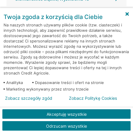
Sosnowiec, 3 Maja 20
Twoja zgoda z korzyścią dla Ciebie
Na naszych stronach używamy plików cookie (tzw. ciasteczek) i
Sosnowiec, Baczyńskiego 25D
innych technologii, aby zapewnić prawidłowe działanie serwisu,
dostosowywać jego zawartość do Twoich potrzeb, a także
dostarczać Ci spersonalizowane reklamy na innych stronach
Sosnowiec, Bohaterów Monte Cassino 48A
internetowych. Możesz wyrazić zgodę na wykorzystywanie lub
odrzucić pliki cookie – poza plikami niezbędnymi do funkcjonowania
Sosnowiec, Braci Mieroszewskich 2
serwisu. Zgody są dobrowolne i możesz je wycofać w każdym
momencie. Wyrażenie zgody sprawi, że będziemy mogli
prezentować Ci lepiej dopasowane treści i oferty na tej i innych
Sosnowiec, Braci Mieroszewskich 2
stronach Credit Agricole.
Analityka
Dopasowanie treści i ofert na stronie
Sosnowiec, Braci Mieroszewskich 51
Marketing wykonywany przez strony trzecie
Zobacz szczegóły zgód
Zobacz Politykę Cookies
Sosnowiec, Długosza 80
Akceptuję wszystkie
Sosnowiec, Gen. Stefana Grota-Roweckiego 40
Odrzucam wszystkie
Sosnowiec, Główna 22