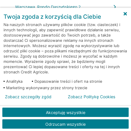
Warszawa, Rondo Daszyńskiego 2
Twoja zgoda z korzyścią dla Ciebie
Warszawa, Rondo Ignacego Daszyńskiego 2a
Na naszych stronach używamy plików cookie (tzw. ciasteczek) i
innych technologii, aby zapewnić prawidłowe działanie serwisu,
dostosowywać jego zawartość do Twoich potrzeb, a także
Warszawa, Rondo Ignacego Daszyńskiego 2a
dostarczać Ci spersonalizowane reklamy na innych stronach
internetowych. Możesz wyrazić zgodę na wykorzystywanie lub
Warszawa, Rondo Ignacego Daszyńskiego 2a
odrzucić pliki cookie – poza plikami niezbędnymi do funkcjonowania
serwisu. Zgody są dobrowolne i możesz je wycofać w każdym
momencie. Wyrażenie zgody sprawi, że będziemy mogli
Warszawa, Rzeczypospolitej 14
prezentować Ci lepiej dopasowane treści i oferty na tej i innych
stronach Credit Agricole.
Warszawa, Sierpińskiego 1
Analityka
Dopasowanie treści i ofert na stronie
Marketing wykonywany przez strony trzecie
Warszawa, Skarbka z Gór 116
Zobacz szczegóły zgód
Zobacz Politykę Cookies
Warszawa, Słomińskiego 7
Akceptuję wszystkie
Warszawa, Sokołowska 11
Odrzucam wszystkie