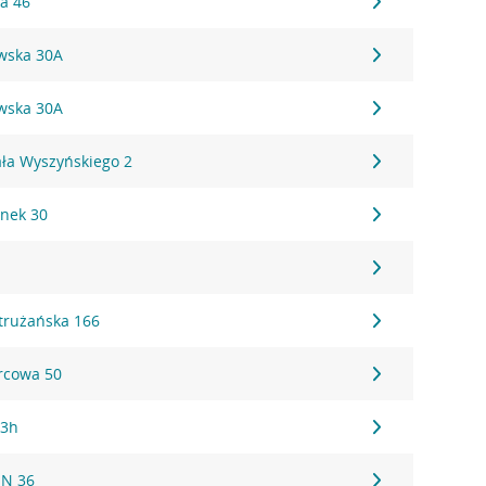
ka 46
awska 30A
awska 30A
ła Wyszyńskiego 2
ynek 30
trużańska 166
orcowa 50
43h
EN 36