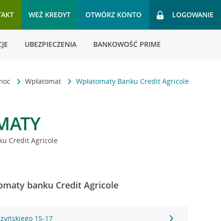
TAKT
WEŹ KREDYT
OTWÓRZ KONTO
LOGOWANIE
JE
UBEZPIECZENIA
BANKOWOŚĆ PRIME
omoc
Wpłatomat
Wpłatomaty Banku Credit Agricole
MATY
u Credit Agricole
omaty banku Credit Agricole
szyńskiego 15-17