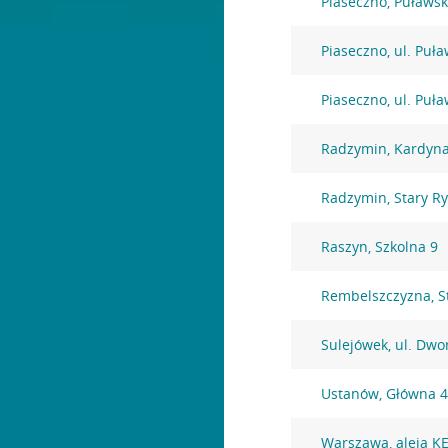
Piaseczno, Puławs
Piaseczno, ul. Puł
Piaseczno, ul. Puł
Radzymin, Kardyna
Radzymin, Stary R
Raszyn, Szkolna 9
Rembelszczyzna, S
Sulejówek, ul. Dw
Ustanów, Główna 
Warszawa, aleja K