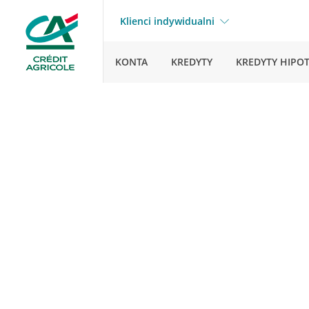
Klienci indywidualni
KONTA
KREDYTY
KREDYTY HIPO