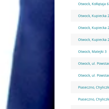
Otwock, Kołłątaja 
Otwock, Kupiecka 
Otwock, Kupiecka 
Otwock, Kupiecka 
Otwock, Matejki 3
Otwock, ul. Powst
Otwock, ul. Powst
Piaseczno, Chylicz
Piaseczno, Chylicz