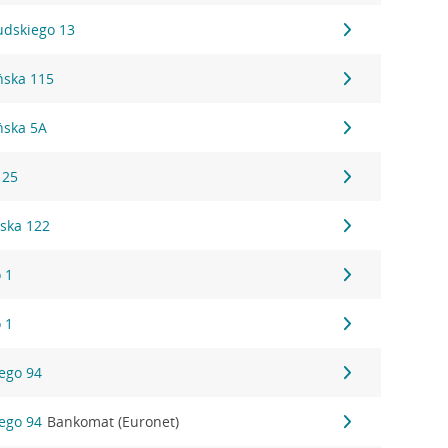
sudskiego 13
ńska 115
ńska 5A
 25
ska 122
 1
 1
iego 94
iego 94
Bankomat (Euronet)