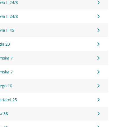
ła II 24/8
ła II 24/8
ła II 45
zki 23
yńska 7
yńska 7
iego 10
eriami 25
ka 38