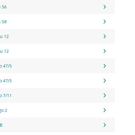
a 56
a 58
u 12
u 12
o 47/5
o 47/5
o 7/11
go 2
1B