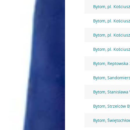
Bytom, pl. Kościusz
Bytom, pl. Kościusz
Bytom, pl. Kościusz
Bytom, pl. Kościusz
Bytom, Reptowska 
Bytom, Sandomiers
Bytom, Stanisława
Bytom, Strzelców 
Bytom, Świętochło