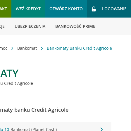
AKT
WEŹ KREDYT
OTWÓRZ KONTO
LOGOWANIE
JE
UBEZPIECZENIA
BANKOWOŚĆ PRIME
omoc
Bankomat
Bankomaty Banku Credit Agricole
ATY
 Credit Agricole
maty banku Credit Agricole
da 10
Bankomat (Planet Cash)