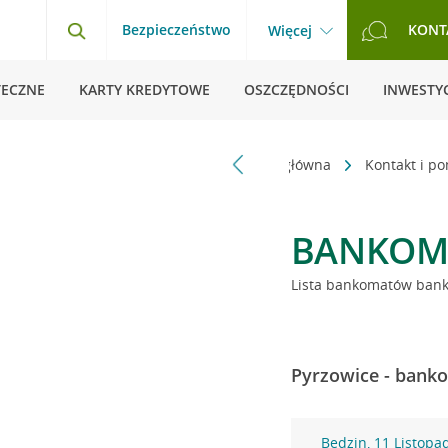
Bezpieczeństwo
KONT
Więcej
TECZNE
KARTY KREDYTOWE
OSZCZĘDNOŚCI
INWESTYC
Strona główna
Kontakt i p
BANKOM
Lista bankomatów banku
Pyrzowice - banko
Będzin, 11 Listopa