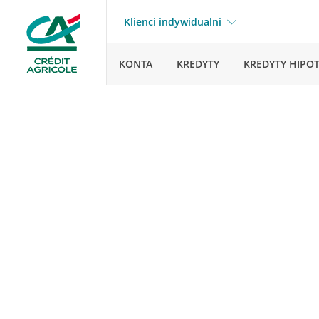
Klienci indywidualni
KONTA
KREDYTY
KREDYTY HIPO