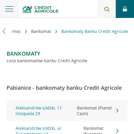
kt i pomoc
Bankomat
Bankomaty Banku Credit Agricole
BANKOMATY
Lista bankomatów banku Credit Agricole
Pabianice - bankomaty banku Credit Agricole
Aleksandrów Łódzki, 11
Bankomat (Planet
listopada 29
Cash)
Aleksandrów Łódzki, ul.
Bankomat
Daszyńskiego 14
(Euronet)