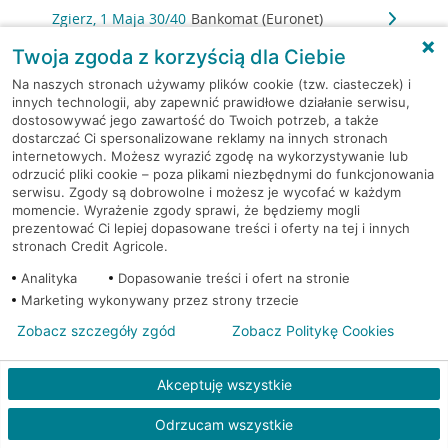
Zgierz, 1 Maja 30/40
Bankomat (Euronet)
Twoja zgoda z korzyścią dla Ciebie
Zgierz, 3-go maja 5a
Bankomat (Planet Cash)
Na naszych stronach używamy plików cookie (tzw. ciasteczek) i
innych technologii, aby zapewnić prawidłowe działanie serwisu,
Zgierz, 3 Maja 4
Bankomat (Planet Cash)
dostosowywać jego zawartość do Twoich potrzeb, a także
dostarczać Ci spersonalizowane reklamy na innych stronach
internetowych. Możesz wyrazić zgodę na wykorzystywanie lub
Zgierz, 3 Maja 4
Bankomat (Planet Cash)
odrzucić pliki cookie – poza plikami niezbędnymi do funkcjonowania
serwisu. Zgody są dobrowolne i możesz je wycofać w każdym
momencie. Wyrażenie zgody sprawi, że będziemy mogli
Zgierz, Armii Krajowej 2
Bankomat (Planet Cash)
prezentować Ci lepiej dopasowane treści i oferty na tej i innych
stronach Credit Agricole.
Zgierz, Tuwima 20
Bankomat (Planet Cash)
Analityka
Dopasowanie treści i ofert na stronie
Marketing wykonywany przez strony trzecie
Zgierz, ul. 3 Maja 4
Bankomat (Euronet)
Zobacz szczegóły zgód
Zobacz Politykę Cookies
Zgierz, ul. 3 Maja 4
Bankomat (Euronet)
Akceptuję wszystkie
Zgierz, ul. Armii Krajowej 10
Bankomat (Euronet)
Odrzucam wszystkie