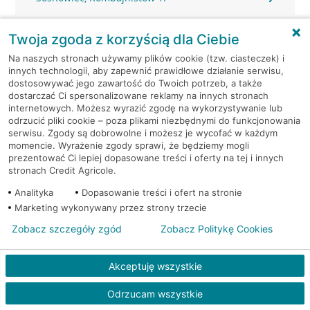
Sosnowiec, Konstytucji 3-go Maja 3
Twoja zgoda z korzyścią dla Ciebie
Na naszych stronach używamy plików cookie (tzw. ciasteczek) i
Sosnowiec, Kościelna 16
innych technologii, aby zapewnić prawidłowe działanie serwisu,
dostosowywać jego zawartość do Twoich potrzeb, a także
dostarczać Ci spersonalizowane reklamy na innych stronach
Sosnowiec, Lenartowicza 104
internetowych. Możesz wyrazić zgodę na wykorzystywanie lub
odrzucić pliki cookie – poza plikami niezbędnymi do funkcjonowania
Sosnowiec, Małachowskiego 7
serwisu. Zgody są dobrowolne i możesz je wycofać w każdym
momencie. Wyrażenie zgody sprawi, że będziemy mogli
prezentować Ci lepiej dopasowane treści i oferty na tej i innych
Sosnowiec, Modrzejowska 14
stronach Credit Agricole.
Analityka
Dopasowanie treści i ofert na stronie
Sosnowiec, Narutowicza 56
Marketing wykonywany przez strony trzecie
Zobacz szczegóły zgód
Zobacz Politykę Cookies
Sosnowiec, Podjazdowa 8
Akceptuję wszystkie
Sosnowiec, Prusa 62
Odrzucam wszystkie
Sosnowiec, Sienkiewicza 2