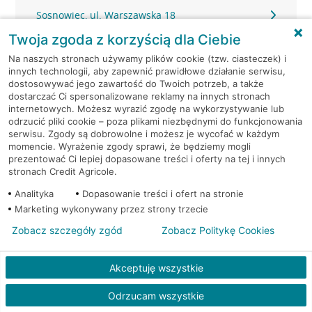
Sosnowiec, ul. Warszawska 18
Twoja zgoda z korzyścią dla Ciebie
Sosnowiec, ul. Warszawska 18
Na naszych stronach używamy plików cookie (tzw. ciasteczek) i
innych technologii, aby zapewnić prawidłowe działanie serwisu,
Sosnowiec, Warszawska 12
dostosowywać jego zawartość do Twoich potrzeb, a także
dostarczać Ci spersonalizowane reklamy na innych stronach
internetowych. Możesz wyrazić zgodę na wykorzystywanie lub
Sosnowiec, Warszawska 12
odrzucić pliki cookie – poza plikami niezbędnymi do funkcjonowania
serwisu. Zgody są dobrowolne i możesz je wycofać w każdym
momencie. Wyrażenie zgody sprawi, że będziemy mogli
Sosnowiec, Warszawska 12
prezentować Ci lepiej dopasowane treści i oferty na tej i innych
stronach Credit Agricole.
Sosnowiec, Wojska Polskiego 30
Analityka
Dopasowanie treści i ofert na stronie
Marketing wykonywany przez strony trzecie
Sosnowiec, Zuzanny 22
Zobacz szczegóły zgód
Zobacz Politykę Cookies
Świerklaniec, Oświęcimska 25
Akceptuję wszystkie
Świętochłowice, Bytomska 20
Odrzucam wszystkie