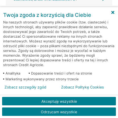
Sosnowiec, Długosza 80
Twoja zgoda z korzyścią dla Ciebie
Na naszych stronach używamy plików cookie (tzw. ciasteczek) i
Sosnowiec, Gen. Stefana Grota-Roweckiego 40
innych technologii, aby zapewnić prawidłowe działanie serwisu,
dostosowywać jego zawartość do Twoich potrzeb, a także
dostarczać Ci spersonalizowane reklamy na innych stronach
Sosnowiec, Główna 22
internetowych. Możesz wyrazić zgodę na wykorzystywanie lub
odrzucić pliki cookie – poza plikami niezbędnymi do funkcjonowania
Sosnowiec, Główna 24
serwisu. Zgody są dobrowolne i możesz je wycofać w każdym
momencie. Wyrażenie zgody sprawi, że będziemy mogli
prezentować Ci lepiej dopasowane treści i oferty na tej i innych
Sosnowiec, Gospodarcza 23
stronach Credit Agricole.
Analityka
Dopasowanie treści i ofert na stronie
Sosnowiec, Hallera 16
Marketing wykonywany przez strony trzecie
Zobacz szczegóły zgód
Zobacz Politykę Cookies
Sosnowiec, Kombajnistów 1F
Akceptuję wszystkie
Sosnowiec, Konstytucji 3-go Maja 3
Odrzucam wszystkie
Sosnowiec, Kościelna 16