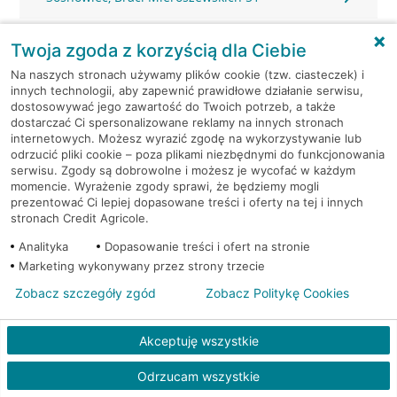
Sosnowiec, Długosza 80
Twoja zgoda z korzyścią dla Ciebie
Na naszych stronach używamy plików cookie (tzw. ciasteczek) i
Sosnowiec, Gen. Stefana Grota-Roweckiego 40
innych technologii, aby zapewnić prawidłowe działanie serwisu,
dostosowywać jego zawartość do Twoich potrzeb, a także
dostarczać Ci spersonalizowane reklamy na innych stronach
Sosnowiec, Główna 22
internetowych. Możesz wyrazić zgodę na wykorzystywanie lub
odrzucić pliki cookie – poza plikami niezbędnymi do funkcjonowania
Sosnowiec, Główna 24
serwisu. Zgody są dobrowolne i możesz je wycofać w każdym
momencie. Wyrażenie zgody sprawi, że będziemy mogli
prezentować Ci lepiej dopasowane treści i oferty na tej i innych
Sosnowiec, Gospodarcza 23
stronach Credit Agricole.
Analityka
Dopasowanie treści i ofert na stronie
Sosnowiec, Hallera 16
Marketing wykonywany przez strony trzecie
Zobacz szczegóły zgód
Zobacz Politykę Cookies
Sosnowiec, Kombajnistów 1F
Akceptuję wszystkie
Sosnowiec, Konstytucji 3-go Maja 3
Odrzucam wszystkie
Sosnowiec, Kościelna 16