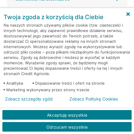
Sosnowiec, Podjazdowa 8
Twoja zgoda z korzyścią dla Ciebie
Na naszych stronach używamy plików cookie (tzw. ciasteczek) i
Sosnowiec, Prusa 62
innych technologii, aby zapewnić prawidłowe działanie serwisu,
dostosowywać jego zawartość do Twoich potrzeb, a także
dostarczać Ci spersonalizowane reklamy na innych stronach
Sosnowiec, Sienkiewicza 2
internetowych. Możesz wyrazić zgodę na wykorzystywanie lub
odrzucić pliki cookie – poza plikami niezbędnymi do funkcjonowania
Sosnowiec, Sienkiewicza 3
serwisu. Zgody są dobrowolne i możesz je wycofać w każdym
momencie. Wyrażenie zgody sprawi, że będziemy mogli
prezentować Ci lepiej dopasowane treści i oferty na tej i innych
Sosnowiec, Sienkiewicza 3
stronach Credit Agricole.
Analityka
Dopasowanie treści i ofert na stronie
Sosnowiec, Sienkiewicza 3
Marketing wykonywany przez strony trzecie
Zobacz szczegóły zgód
Zobacz Politykę Cookies
Sosnowiec, Sobieskiego 64
Akceptuję wszystkie
Sosnowiec, Staropogońska 56
Odrzucam wszystkie
Sosnowiec, Staszica 8B