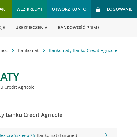
AKT
WEŹ KREDYT
OTWÓRZ KONTO
LOGOWANIE
JE
UBEZPIECZENIA
BANKOWOŚĆ PRIME
omoc
Bankomat
Bankomaty Banku Credit Agricole
ATY
 Credit Agricole
y banku Credit Agricole
Jeziorańskiego 25
Bankomat (Euronet)