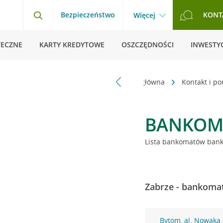
Bezpieczeństwo
KONT
Więcej
TECZNE
KARTY KREDYTOWE
OSZCZĘDNOŚCI
INWESTYC
Strona główna
Kontakt i p
BANKOM
Lista bankomatów banku
Zabrze - bankomat
Bytom, al. Nowaka 