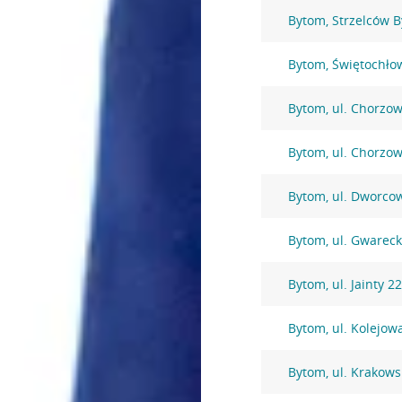
Bytom, Strzelców 
Bytom, Świętochło
Bytom, ul. Chorzo
Bytom, ul. Chorzo
Bytom, ul. Dworco
Bytom, ul. Gwarec
Bytom, ul. Jainty 2
Bytom, ul. Kolejow
Bytom, ul. Krakows