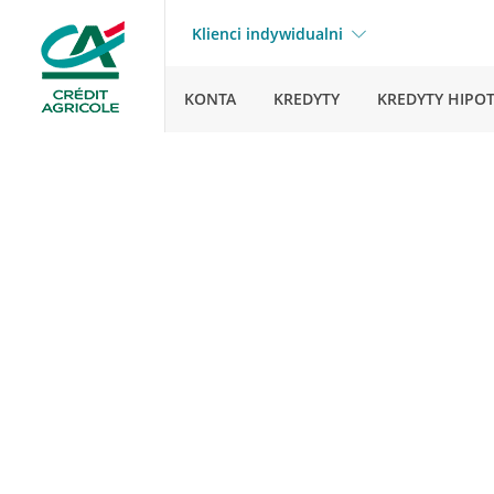
Klienci indywidualni
KONTA
KREDYTY
KREDYTY HIPO