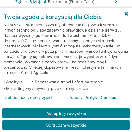
Zgierz, 3 Maja 4
Bankomat (Planet Cash)
Twoja zgoda z korzyścią dla Ciebie
Zgierz, Armii Krajowej 2
Bankomat (Planet Cash)
Na naszych stronach używamy plików cookie (tzw. ciasteczek) i
innych technologii, aby zapewnić prawidłowe działanie serwisu,
Zgierz, Tuwima 20
Bankomat (Planet Cash)
dostosowywać jego zawartość do Twoich potrzeb, a także
dostarczać Ci spersonalizowane reklamy na innych stronach
Zgierz, ul. 3 Maja 4
Bankomat (Euronet)
internetowych. Możesz wyrazić zgodę na wykorzystywanie lub
odrzucić pliki cookie – poza plikami niezbędnymi do funkcjonowania
serwisu. Zgody są dobrowolne i możesz je wycofać w każdym
Zgierz, ul. 3 Maja 4
Bankomat (Euronet)
momencie. Wyrażenie zgody sprawi, że będziemy mogli
prezentować Ci lepiej dopasowane treści i oferty na tej i innych
stronach Credit Agricole.
Zgierz, ul. Armii Krajowej 10
Bankomat (Euronet)
Analityka
Dopasowanie treści i ofert na stronie
Zgierz, ul. Długa 7
Bankomat w placówce CA BP
Marketing wykonywany przez strony trzecie
Zobacz szczegóły zgód
Zobacz Politykę Cookies
Zgierz, ul. Długa 7
Bankomat w placówce CA BP
Akceptuję wszystkie
Zgierz, ul. Gałczyńskiego 40
Bankomat (Euronet)
Odrzucam wszystkie
Zgierz, ul. Popiełuszki 2a
Bankomat (Euronet)