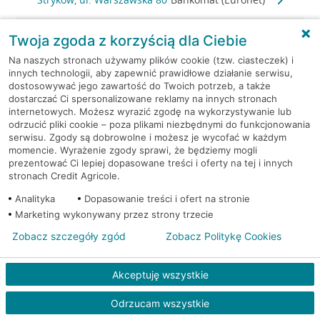
Tuszyn, ul. Rzgowska 100
Bankomat (Euronet)
Twoja zgoda z korzyścią dla Ciebie
Na naszych stronach używamy plików cookie (tzw. ciasteczek) i
Zgierz, 1 Maja 30/40
Bankomat (Euronet)
innych technologii, aby zapewnić prawidłowe działanie serwisu,
dostosowywać jego zawartość do Twoich potrzeb, a także
dostarczać Ci spersonalizowane reklamy na innych stronach
Zgierz, 3-go maja 5a
Bankomat (Planet Cash)
internetowych. Możesz wyrazić zgodę na wykorzystywanie lub
odrzucić pliki cookie – poza plikami niezbędnymi do funkcjonowania
serwisu. Zgody są dobrowolne i możesz je wycofać w każdym
Zgierz, 3 Maja 4
Bankomat (Planet Cash)
momencie. Wyrażenie zgody sprawi, że będziemy mogli
prezentować Ci lepiej dopasowane treści i oferty na tej i innych
Zgierz, 3 Maja 4
Bankomat (Planet Cash)
stronach Credit Agricole.
Analityka
Dopasowanie treści i ofert na stronie
Zgierz, Armii Krajowej 2
Bankomat (Planet Cash)
Marketing wykonywany przez strony trzecie
Zobacz szczegóły zgód
Zobacz Politykę Cookies
Zgierz, Tuwima 20
Bankomat (Planet Cash)
Akceptuję wszystkie
Zgierz, ul. 3 Maja 4
Bankomat (Euronet)
Odrzucam wszystkie
Zgierz, ul. 3 Maja 4
Bankomat (Euronet)