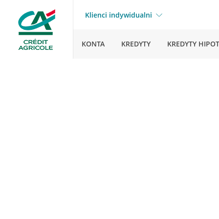
Klienci indywidualni
KONTA
KREDYTY
KREDYTY HIPO