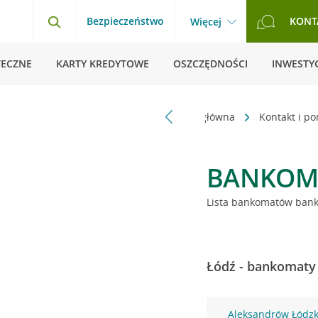
Bezpieczeństwo
KONT
Więcej
TECZNE
KARTY KREDYTOWE
OSZCZĘDNOŚCI
INWESTYC
Strona główna
Kontakt i p
BANKOM
Lista bankomatów banku
Łódź - bankomaty 
Aleksandrów Łódzki