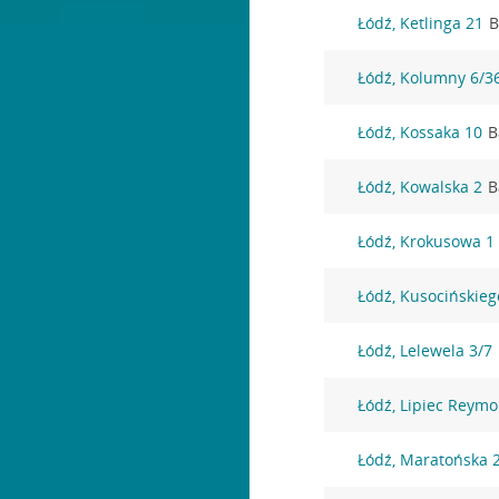
Łódź, Ketlinga 21
B
Łódź, Kolumny 6/3
Łódź, Kossaka 10
B
Łódź, Kowalska 2
B
Łódź, Krokusowa 1
Łódź, Kusocińskieg
Łódź, Lelewela 3/7
Łódź, Lipiec Reym
Łódź, Maratońska 