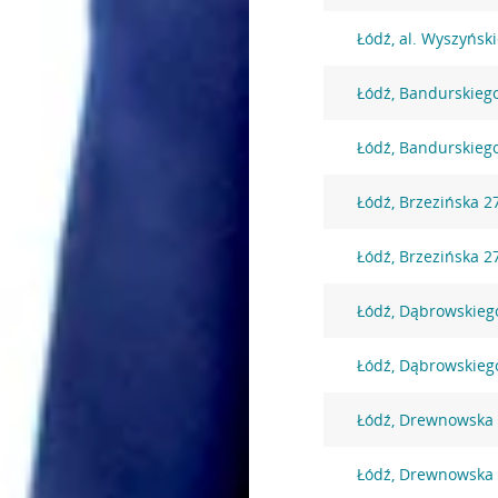
Łódź, al. Wyszyński
Łódź, Bandurskieg
Łódź, Bandurskieg
Łódź, Brzezińska 2
Łódź, Brzezińska 2
Łódź, Dąbrowskieg
Łódź, Dąbrowskieg
Łódź, Drewnowska
Łódź, Drewnowska