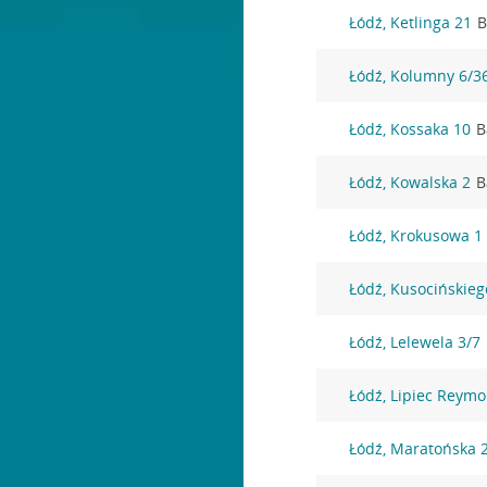
Łódź, Ketlinga 21
B
Łódź, Kolumny 6/3
Łódź, Kossaka 10
B
Łódź, Kowalska 2
B
Łódź, Krokusowa 1
Łódź, Kusocińskieg
Łódź, Lelewela 3/7
Łódź, Lipiec Reym
Łódź, Maratońska 