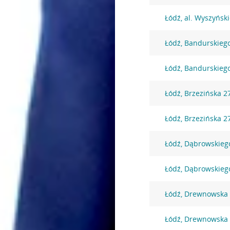
Łódź, al. Wyszyński
Łódź, Bandurskieg
Łódź, Bandurskieg
Łódź, Brzezińska 2
Łódź, Brzezińska 2
Łódź, Dąbrowskieg
Łódź, Dąbrowskieg
Łódź, Drewnowska
Łódź, Drewnowska