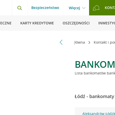
Bezpieczeństwo
KONT
Więcej
TECZNE
KARTY KREDYTOWE
OSZCZĘDNOŚCI
INWESTYC
Strona główna
Kontakt i p
BANKOM
Lista bankomatów banku
Łódź - bankomaty 
Aleksandrów Łódzki