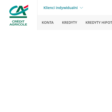
Klienci indywidualni
KONTA
KREDYTY
KREDYTY HIPO