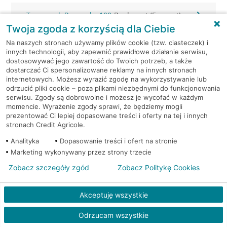
Tuszyn, ul. Rzgowska 100
Bankomat (Euronet)
Twoja zgoda z korzyścią dla Ciebie
Zgierz, 1 Maja 30/40
Bankomat (Euronet)
Na naszych stronach używamy plików cookie (tzw. ciasteczek) i
innych technologii, aby zapewnić prawidłowe działanie serwisu,
dostosowywać jego zawartość do Twoich potrzeb, a także
Zgierz, 3-go maja 5a
Bankomat (Planet Cash)
dostarczać Ci spersonalizowane reklamy na innych stronach
internetowych. Możesz wyrazić zgodę na wykorzystywanie lub
odrzucić pliki cookie – poza plikami niezbędnymi do funkcjonowania
Zgierz, 3 Maja 4
Bankomat (Planet Cash)
serwisu. Zgody są dobrowolne i możesz je wycofać w każdym
momencie. Wyrażenie zgody sprawi, że będziemy mogli
Zgierz, 3 Maja 4
Bankomat (Planet Cash)
prezentować Ci lepiej dopasowane treści i oferty na tej i innych
stronach Credit Agricole.
Zgierz, Armii Krajowej 2
Bankomat (Planet Cash)
Analityka
Dopasowanie treści i ofert na stronie
Marketing wykonywany przez strony trzecie
Zgierz, Tuwima 20
Bankomat (Planet Cash)
Zobacz szczegóły zgód
Zobacz Politykę Cookies
Zgierz, ul. 3 Maja 4
Bankomat (Euronet)
Akceptuję wszystkie
Zgierz, ul. 3 Maja 4
Bankomat (Euronet)
Odrzucam wszystkie