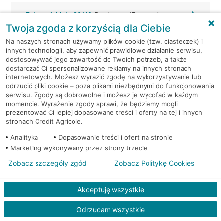
Zgierz, 1 Maja 30/40
Bankomat (Euronet)
Twoja zgoda z korzyścią dla Ciebie
Zgierz, 3-go maja 5a
Bankomat (Planet Cash)
Na naszych stronach używamy plików cookie (tzw. ciasteczek) i
innych technologii, aby zapewnić prawidłowe działanie serwisu,
dostosowywać jego zawartość do Twoich potrzeb, a także
Zgierz, 3 Maja 4
Bankomat (Planet Cash)
dostarczać Ci spersonalizowane reklamy na innych stronach
internetowych. Możesz wyrazić zgodę na wykorzystywanie lub
odrzucić pliki cookie – poza plikami niezbędnymi do funkcjonowania
Zgierz, 3 Maja 4
Bankomat (Planet Cash)
serwisu. Zgody są dobrowolne i możesz je wycofać w każdym
momencie. Wyrażenie zgody sprawi, że będziemy mogli
Zgierz, Armii Krajowej 2
Bankomat (Planet Cash)
prezentować Ci lepiej dopasowane treści i oferty na tej i innych
stronach Credit Agricole.
Zgierz, Tuwima 20
Bankomat (Planet Cash)
Analityka
Dopasowanie treści i ofert na stronie
Marketing wykonywany przez strony trzecie
Zgierz, ul. 3 Maja 4
Bankomat (Euronet)
Zobacz szczegóły zgód
Zobacz Politykę Cookies
Zgierz, ul. 3 Maja 4
Bankomat (Euronet)
Akceptuję wszystkie
Zgierz, ul. Armii Krajowej 10
Bankomat (Euronet)
Odrzucam wszystkie