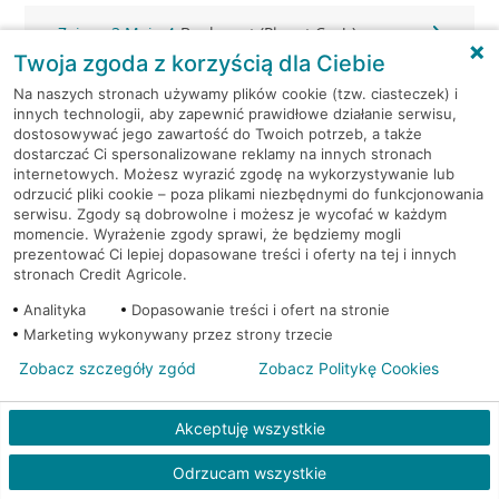
Zgierz, 3 Maja 4
Bankomat (Planet Cash)
Twoja zgoda z korzyścią dla Ciebie
Zgierz, Armii Krajowej 2
Bankomat (Planet Cash)
Na naszych stronach używamy plików cookie (tzw. ciasteczek) i
innych technologii, aby zapewnić prawidłowe działanie serwisu,
dostosowywać jego zawartość do Twoich potrzeb, a także
Zgierz, Tuwima 20
Bankomat (Planet Cash)
dostarczać Ci spersonalizowane reklamy na innych stronach
internetowych. Możesz wyrazić zgodę na wykorzystywanie lub
odrzucić pliki cookie – poza plikami niezbędnymi do funkcjonowania
Zgierz, ul. 3 Maja 4
Bankomat (Euronet)
serwisu. Zgody są dobrowolne i możesz je wycofać w każdym
momencie. Wyrażenie zgody sprawi, że będziemy mogli
Zgierz, ul. 3 Maja 4
Bankomat (Euronet)
prezentować Ci lepiej dopasowane treści i oferty na tej i innych
stronach Credit Agricole.
Zgierz, ul. Armii Krajowej 10
Bankomat (Euronet)
Analityka
Dopasowanie treści i ofert na stronie
Marketing wykonywany przez strony trzecie
Zgierz, ul. Długa 7
Bankomat w placówce CA BP
Zobacz szczegóły zgód
Zobacz Politykę Cookies
Zgierz, ul. Długa 7
Bankomat w placówce CA BP
Akceptuję wszystkie
Zgierz, ul. Gałczyńskiego 40
Bankomat (Euronet)
Odrzucam wszystkie