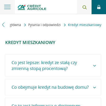
Strona główna
Pytania i odpowiedzi
Kredyt mieszkaniowy
KREDYT MIESZKANIOWY
Co jest lepsze: kredyt ze stałą czy
zmienną stopą procentową?
Co obejmuje kredyt na budowę domu?
Jeśli wybierzesz oprocentowanie zmienne musisz
liczyć się z tym, że jego wysokość będzie ulegała
zmianie wraz ze zmianą wartości wskaźnika WIBOR.
Może się zwiększyć lub zmniejszyć w trakcie spłaty
kredytu
, co przełoży się na wyższe lub niższe raty
Co to jest Informacja o dostępnym
Kredyt na budowę domu
(nazywany często kredytem