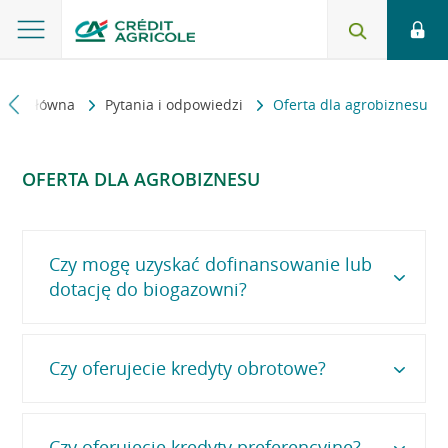
rona główna
Pytania i odpowiedzi
Oferta dla agrobiznesu
OFERTA DLA AGROBIZNESU
Czy mogę uzyskać dofinansowanie lub
dotację do biogazowni?
Czy oferujecie kredyty obrotowe?
Aby uzyskać szczegółowe informacje na temat
dostępnych programów dofinansowania i dotacji dla
biogazowni, skontaktuj się z naszym mobilnym
doradcą agrobiznesowym.
Znajdź najbliższego
doradcę
na mapie dostępnej na naszej stronie
Czy oferujecie kredyty preferencyjne?
Oferujemy kredyty obrotowe, takie jak limit w